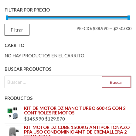
FILTRAR POR PRECIO
PR
PR
PRECIO:
$38.990
—
$250.000
Filtrar
M
M
CARRITO
NO HAY PRODUCTOS EN EL CARRITO.
BUSCAR PRODUCTOS
BUSCAR:
PRODUCTOS
KIT DE MOTOR DZ NANO TURBO 600KG CON 2
CONTROLES REMOTOS
EL
EL
$
145.990
$
129.870
PRECIO
PRECIO
KIT MOTOR DZ CUBE 1500KG ANTIPORTONAZO
PPA USO CONDOMINIO 4MT DE CREMALLERA 2
ORIGINAL
ACTUAL