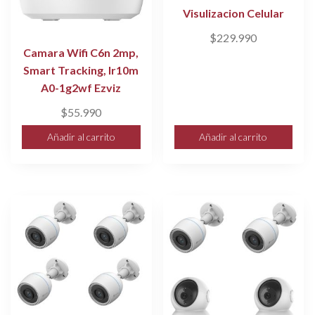
Visulizacion Celular
$
229.990
Camara Wifi C6n 2mp,
Smart Tracking, Ir10m
A0-1g2wf Ezviz
$
55.990
Añadir al carrito
Añadir al carrito