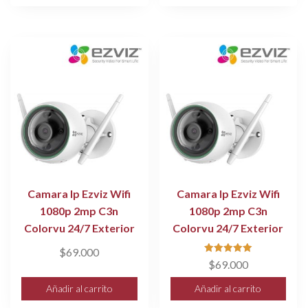
Camara Ip Ezviz Wifi
Camara Ip Ezviz Wifi
1080p 2mp C3n
1080p 2mp C3n
Colorvu 24/7 Exterior
Colorvu 24/7 Exterior
$
69.000
Valorado
$
69.000
con
5.00
de 5
Añadir al carrito
Añadir al carrito