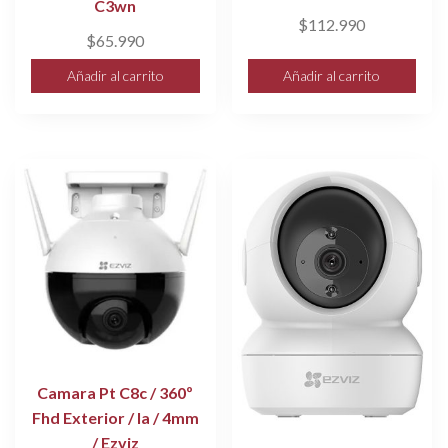
C3wn
$
112.990
$
65.990
Añadir al carrito
Añadir al carrito
Camara Pt C8c / 360º
Fhd Exterior / Ia / 4mm
/ Ezviz