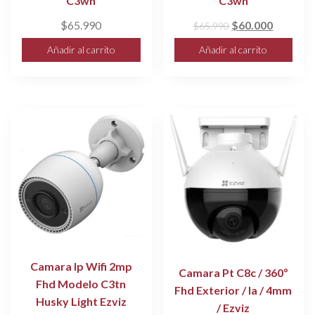
C3wn
C3wn
El
El
$
65.990
$
60.000
$
65.990
precio
precio
Añadir al carrito
Añadir al carrito
original
actual
era:
es:
$65.990.
$60.000
Camara Ip Wifi 2mp
Camara Pt C8c / 360º
Fhd Modelo C3tn
Fhd Exterior / Ia / 4mm
Husky Light Ezviz
/ Ezviz