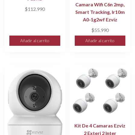
Camara Wifi C6n 2mp,
$
112.990
Smart Tracking, Ir10m
A0-1g2wf Ezviz
$
55.990
Añadir al carrito
Añadir al carrito
Kit De 4 Camaras Ezviz
2 Exteri 2 Inter