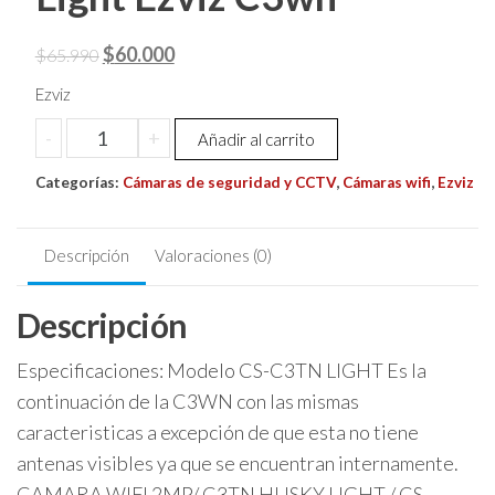
El
El
$
60.000
$
65.990
precio
precio
Ezviz
original
actual
Camara
-
+
Añadir al carrito
era:
es:
Ip
$65.990.
$60.000.
Categorías:
Wifi
Cámaras de seguridad y CCTV
,
Cámaras wifi
,
Ezviz
2mp
Fhd
Descripción
Valoraciones (0)
Modelo
C3tn
Descripción
Husky
Light
Especificaciones: Modelo CS-C3TN LIGHT Es la
Ezviz
C3wn
continuación de la C3WN con las mismas
cantidad
caracteristicas a excepción de que esta no tiene
antenas visibles ya que se encuentran internamente.
CAMARA WIFI 2MP/ C3TN HUSKY LIGHT / CS-