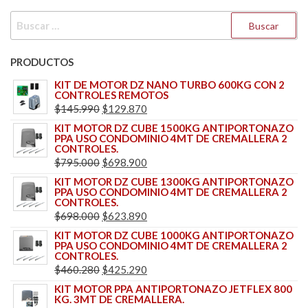
BUSCAR:
PRODUCTOS
KIT DE MOTOR DZ NANO TURBO 600KG CON 2
CONTROLES REMOTOS
EL
EL
$
145.990
$
129.870
PRECIO
PRECIO
KIT MOTOR DZ CUBE 1500KG ANTIPORTONAZO
PPA USO CONDOMINIO 4MT DE CREMALLERA 2
ORIGINAL
ACTUAL
CONTROLES.
ERA:
ES:
EL
EL
$
795.000
$
698.900
$145.990.
$129.870.
PRECIO
PRECIO
KIT MOTOR DZ CUBE 1300KG ANTIPORTONAZO
PPA USO CONDOMINIO 4MT DE CREMALLERA 2
ORIGINAL
ACTUAL
CONTROLES.
ERA:
ES:
EL
EL
$
698.000
$
623.890
$795.000.
$698.900.
PRECIO
PRECIO
KIT MOTOR DZ CUBE 1000KG ANTIPORTONAZO
PPA USO CONDOMINIO 4MT DE CREMALLERA 2
ORIGINAL
ACTUAL
CONTROLES.
ERA:
ES:
EL
EL
$
460.280
$
425.290
$698.000.
$623.890.
PRECIO
PRECIO
KIT MOTOR PPA ANTIPORTONAZO JETFLEX 800
KG. 3MT DE CREMALLERA.
ORIGINAL
ACTUAL