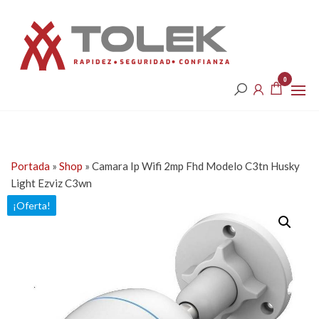
Saltar
Tolek
al
contenido
0
Portada
»
Shop
»
Camara Ip Wifi 2mp Fhd Modelo C3tn Husky
Light Ezviz C3wn
¡Oferta!