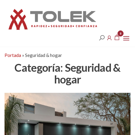
Saltar
Tolek
al
contenido
0
Portada
»
Seguridad & hogar
Categoría:
Seguridad &
hogar