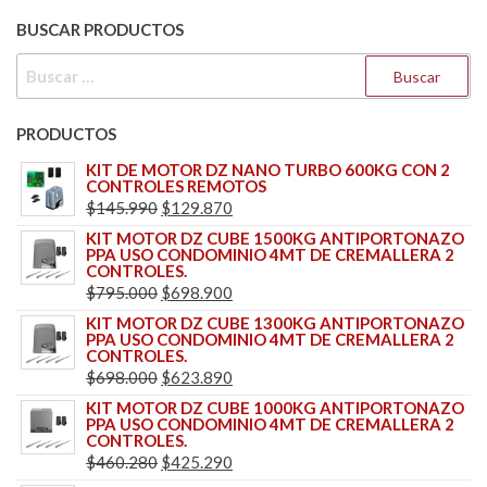
BUSCAR PRODUCTOS
BUSCAR:
PRODUCTOS
KIT DE MOTOR DZ NANO TURBO 600KG CON 2
CONTROLES REMOTOS
EL
EL
$
145.990
$
129.870
PRECIO
PRECIO
KIT MOTOR DZ CUBE 1500KG ANTIPORTONAZO
PPA USO CONDOMINIO 4MT DE CREMALLERA 2
ORIGINAL
ACTUAL
CONTROLES.
ERA:
ES:
EL
EL
$
795.000
$
698.900
$145.990.
$129.870.
PRECIO
PRECIO
KIT MOTOR DZ CUBE 1300KG ANTIPORTONAZO
PPA USO CONDOMINIO 4MT DE CREMALLERA 2
ORIGINAL
ACTUAL
CONTROLES.
ERA:
ES:
EL
EL
$
698.000
$
623.890
$795.000.
$698.900.
PRECIO
PRECIO
KIT MOTOR DZ CUBE 1000KG ANTIPORTONAZO
PPA USO CONDOMINIO 4MT DE CREMALLERA 2
ORIGINAL
ACTUAL
CONTROLES.
ERA:
ES:
EL
EL
$
460.280
$
425.290
$698.000.
$623.890.