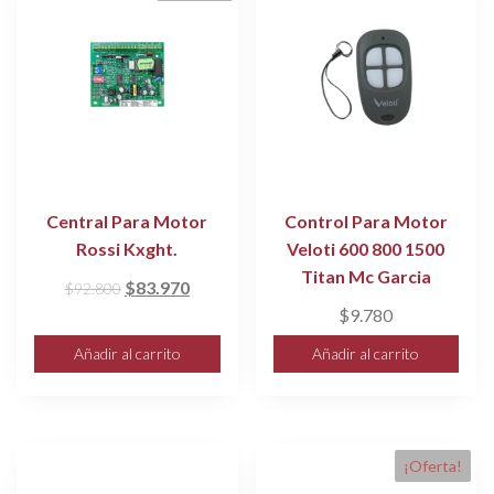
Central Para Motor
Control Para Motor
Rossi Kxght.
Veloti 600 800 1500
Titan Mc Garcia
El
El
$
83.970
$
92.800
precio
precio
$
9.780
original
actual
Añadir al carrito
Añadir al carrito
era:
es:
$92.800.
$83.970.
¡Oferta!