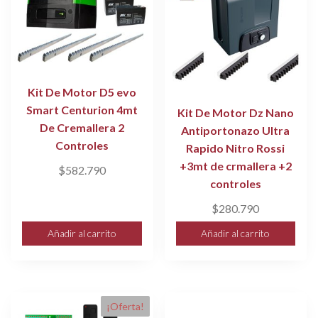
Kit De Motor D5 evo
Smart Centurion 4mt
Kit De Motor Dz Nano
De Cremallera 2
Antiportonazo Ultra
Controles
Rapido Nitro Rossi
+3mt de crmallera +2
$
582.790
controles
$
280.790
Añadir al carrito
Añadir al carrito
¡Oferta!