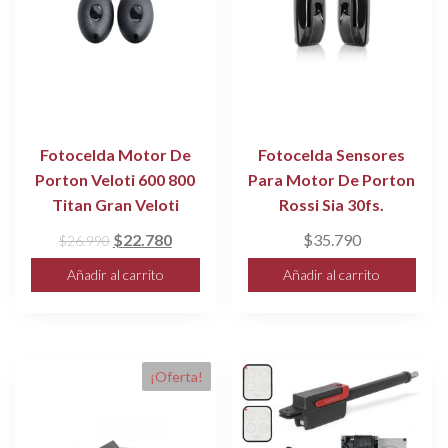
Fotocelda Motor De
Fotocelda Sensores
Porton Veloti 600 800
Para Motor De Porton
Titan Gran Veloti
Rossi Sia 30fs.
El
El
$
22.780
$
35.790
$
26.990
precio
precio
Añadir al carrito
Añadir al carrito
original
actual
era:
es:
$26.990.
$22.780.
¡Oferta!