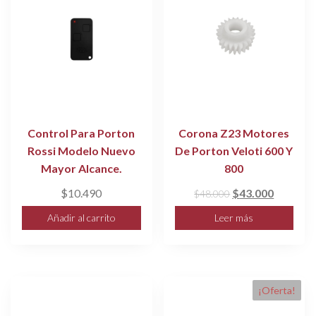
Control Para Porton
Corona Z23 Motores
Rossi Modelo Nuevo
De Porton Veloti 600 Y
Mayor Alcance.
800
El
El
$
10.490
$
43.000
$
48.000
precio
precio
Añadir al carrito
Leer más
original
actual
era:
es:
$48.000.
$43.000
¡Oferta!