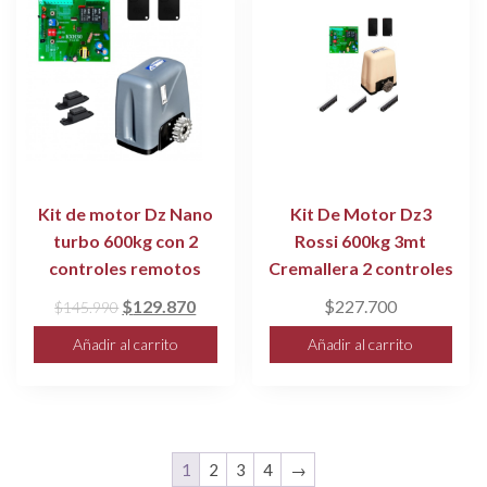
Kit de motor Dz Nano
Kit De Motor Dz3
turbo 600kg con 2
Rossi 600kg 3mt
controles remotos
Cremallera 2 controles
El
El
$
129.870
$
227.700
$
145.990
precio
precio
Añadir al carrito
Añadir al carrito
original
actual
era:
es:
$145.990.
$129.870.
1
2
3
4
→