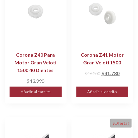
Corona Z40 Para
Corona Z41 Motor
Motor Gran Veloti
Gran Veloti 1500
1500 40 Dientes
El
El
$
41.780
$
46.200
precio
precio
$
43.990
original
actual
Añadir al carrito
Añadir al carrito
era:
es:
$46.200.
$41.780
¡Oferta!