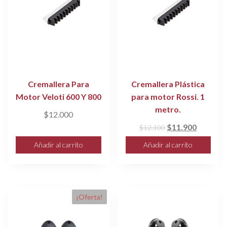
Cremallera Para
Cremallera Plástica
Motor Veloti 600 Y 800
para motor Rossi. 1
metro.
$
12.000
El
El
$
11.900
$
12.100
precio
precio
Añadir al carrito
Añadir al carrito
original
actual
era:
es:
$12.100.
$11.900
¡Oferta!