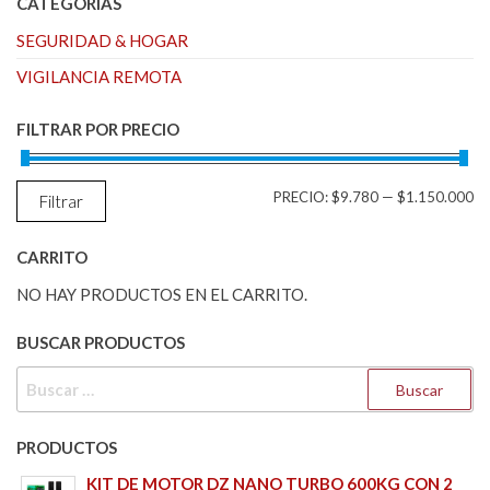
CATEGORIAS
SEGURIDAD & HOGAR
VIGILANCIA REMOTA
FILTRAR POR PRECIO
PR
PR
PRECIO:
$9.780
—
$1.150.000
Filtrar
M
M
CARRITO
NO HAY PRODUCTOS EN EL CARRITO.
BUSCAR PRODUCTOS
BUSCAR:
PRODUCTOS
KIT DE MOTOR DZ NANO TURBO 600KG CON 2