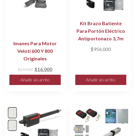
Kit Brazo Batiente
Para Portón Eléctrico
Antiportonazo 3,7m
Imanes Para Motor
$
956.000
Veloti 600 Y 800
Originales
El
El
$
16.000
$
19.000
precio
precio
Añadir al carrito
Añadir al carrito
original
actual
era:
es:
$19.000.
$16.000.