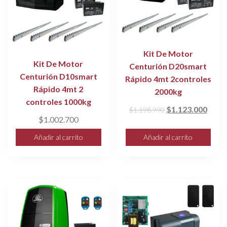
Kit De Motor
Kit De Motor
Centurión D20smart
Centurión D10smart
Rápido 4mt 2controles
Rápido 4mt 2
2000kg
controles 1000kg
El
El
$
1.123.000
$
1.198.990
$
1.002.700
precio
preci
original
actua
Añadir al carrito
Añadir al carrito
era:
es:
$1.198.990.
$1.12