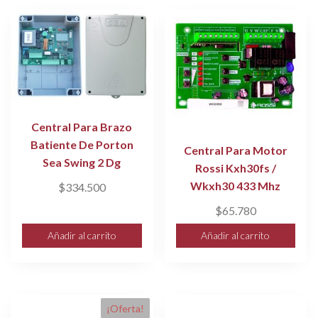
Central Para Brazo
Batiente De Porton
Central Para Motor
Sea Swing 2 Dg
Rossi Kxh30fs /
Wkxh30 433 Mhz
$
334.500
$
65.780
Añadir al carrito
Añadir al carrito
¡Oferta!