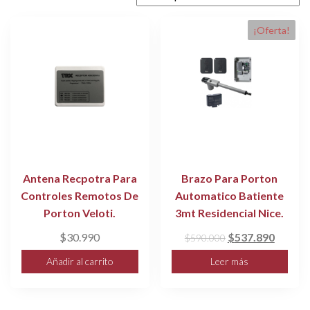
¡Oferta!
Antena Recpotra Para
Brazo Para Porton
Controles Remotos De
Automatico Batiente
Porton Veloti.
3mt Residencial Nice.
El
El
$
30.990
$
537.890
$
590.000
precio
precio
Añadir al carrito
Leer más
original
actual
era:
es:
$590.000.
$537.8