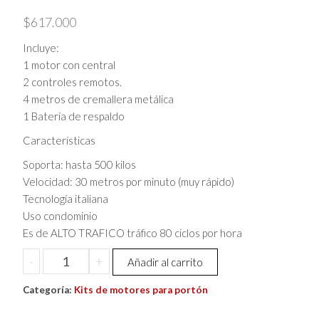
$
617.000
Incluye:
1 motor con central
2 controles remotos.
4 metros de cremallera metálica
1 Batería de respaldo
Características
Soporta: hasta 500 kilos
Velocidad: 30 metros por minuto (muy rápido)
Tecnología italiana
Uso condominio
Es de ALTO TRAFICO tráfico 80 ciclos por hora
Kit
-
+
Añadir al carrito
de
Categoría:
motor
Kits de motores para portón
Et