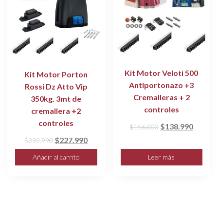
Kit Motor Veloti 500
Kit Motor Porton
Antiportonazo +3
Rossi Dz Atto Vip
Cremalleras + 2
350kg. 3mt de
controles
cremallera +2
controles
El
El
$
138.990
$
156.000
precio
precio
El
El
$
227.990
$
232.990
original
actual
precio
precio
Añadir al carrito
Leer más
era:
es:
original
actual
$156.000.
$138.9
era:
es:
$232.990.
$227.990.