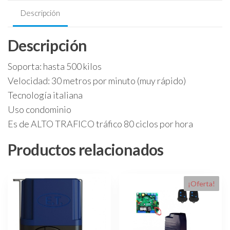
system
Descripción
drive
600
Descripción
para
500kg
Soporta: hasta 500 kilos
Antiportonazo.
Condominio
Velocidad: 30 metros por minuto (muy rápido)
cantidad
Tecnología italiana
Uso condominio
Es de ALTO TRAFICO tráfico 80 ciclos por hora
Productos relacionados
¡Oferta!