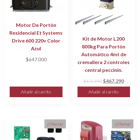
Motor De Portón
Residencial Et Systems
Kit de Motor L200
Drive 600 220v Color
800kg Para Portón
Azul
Automático 4mt de
$
647.000
cremallera 2 controles
central peccinin.
El
El
$
467.290
$
471.890
precio
precio
Añadir al carrito
Añadir al carrito
original
actual
era:
es:
$471.890.
$467.2
¡Oferta!
¡Oferta!