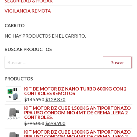
SEGURIDAD & HOGAR
VIGILANCIA REMOTA
CARRITO
NO HAY PRODUCTOS EN EL CARRITO.
BUSCAR PRODUCTOS
BUSCAR:
PRODUCTOS
KIT DE MOTOR DZ NANO TURBO 600KG CON 2
CONTROLES REMOTOS
EL
EL
$
145.990
$
129.870
PRECIO
PRECIO
KIT MOTOR DZ CUBE 1500KG ANTIPORTONAZO
PPA USO CONDOMINIO 4MT DE CREMALLERA 2
ORIGINAL
ACTUAL
CONTROLES.
ERA:
ES:
EL
EL
$
795.000
$
698.900
$145.990.
$129.870.
PRECIO
PRECIO
KIT MOTOR DZ CUBE 1300KG ANTIPORTONAZO
PPA USO CONDOMINIO 4MT DE CREMALLERA 2