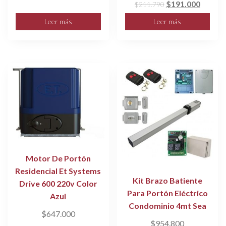
El
El
$
191.000
$
211.790
original
actual
precio
precio
era:
es:
Leer más
Leer más
original
actual
$165.000.
$137.890.
era:
es:
$211.790.
$191.0
Motor De Portón
Residencial Et Systems
Kit Brazo Batiente
Drive 600 220v Color
Para Portón Eléctrico
Azul
Condominio 4mt Sea
$
647.000
$
954.800