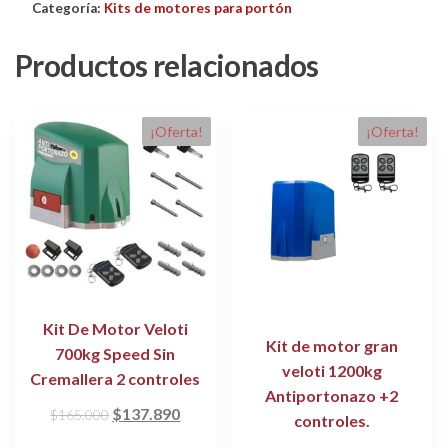
Categoría:
Brazo
Kits de motores para portón
Batiente
Productos relacionados
De
Porton
Sea
Swing
¡Oferta!
¡Oferta!
2
Dg
cantidad
Kit De Motor Veloti
Kit de motor gran
700kg Speed Sin
veloti 1200kg
Cremallera 2 controles
Antiportonazo +2
El
El
$
137.890
$
165.000
controles.
precio
precio