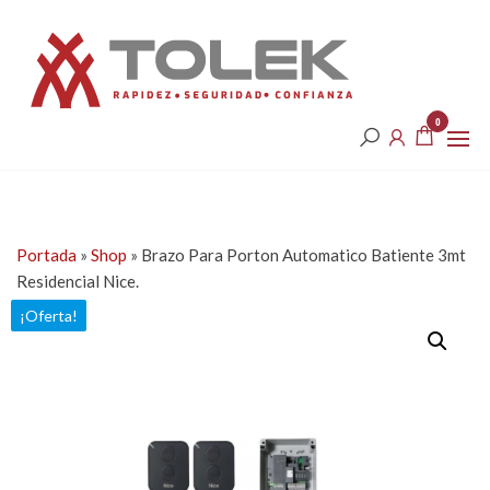
Saltar
Tolek
al
contenido
0
Portada
»
Shop
»
Brazo Para Porton Automatico Batiente 3mt
Residencial Nice.
¡Oferta!