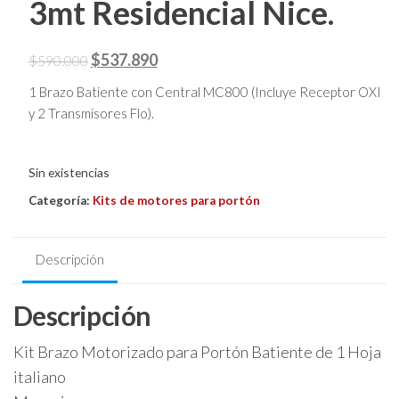
3mt Residencial Nice.
El
El
$
537.890
$
590.000
precio
precio
1 Brazo Batiente con Central MC800 (Incluye Receptor OXI
original
actual
y 2 Transmisores Flo).
era:
es:
$590.000.
$537.890.
Sin existencias
Categoría:
Kits de motores para portón
Descripción
Descripción
Kit Brazo Motorizado para Portón Batiente de 1 Hoja
italiano