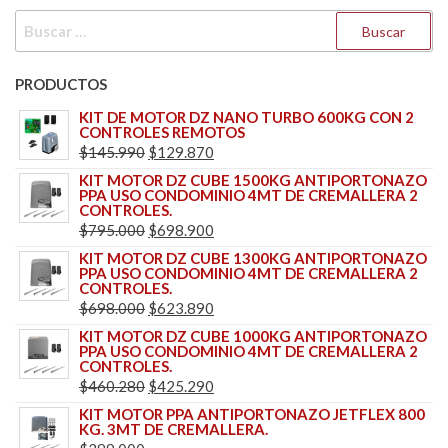
BUSCAR:
PRODUCTOS
KIT DE MOTOR DZ NANO TURBO 600KG CON 2
CONTROLES REMOTOS
EL
EL
$
145.990
$
129.870
PRECIO
PRECIO
KIT MOTOR DZ CUBE 1500KG ANTIPORTONAZO
PPA USO CONDOMINIO 4MT DE CREMALLERA 2
ORIGINAL
ACTUAL
CONTROLES.
ERA:
ES:
EL
EL
$
795.000
$
698.900
$145.990.
$129.870.
PRECIO
PRECIO
KIT MOTOR DZ CUBE 1300KG ANTIPORTONAZO
PPA USO CONDOMINIO 4MT DE CREMALLERA 2
ORIGINAL
ACTUAL
CONTROLES.
ERA:
ES:
EL
EL
$
698.000
$
623.890
$795.000.
$698.900.
PRECIO
PRECIO
KIT MOTOR DZ CUBE 1000KG ANTIPORTONAZO
PPA USO CONDOMINIO 4MT DE CREMALLERA 2
ORIGINAL
ACTUAL
CONTROLES.
ERA:
ES:
EL
EL
$
460.280
$
425.290
$698.000.
$623.890.
PRECIO
PRECIO
KIT MOTOR PPA ANTIPORTONAZO JETFLEX 800
KG. 3MT DE CREMALLERA.
ORIGINAL
ACTUAL