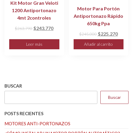
Kit Motor Gran Veloti
Motor Para Portón
1200 Antiportonazo
Antiportonazo Rápido
4mt 2controles
650kg Ppa
El
El
$
243.770
$
263.790
El
El
$
225.270
$
245.000
precio
precio
precio
precio
original
actual
Leer más
Añadir al carrito
original
actual
era:
es:
era:
es:
$263.790.
$243.770.
$245.000.
$225.2
BUSCAR
Buscar
POSTS RECIENTES
MOTORES ANTI-PORTONAZOS