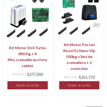
Kit Motor Porton
Kit Motor Dz4 Turbo
Rossi Dz Nano Vip
800 Kg.+ 4
500kg +3mt de
Mts.cremalleras+foto
cremallera + 2
celdas
controles
El
El
$
277.000
$
295.890
El
El
$
251.770
$
261.500
precio
precio
precio
precio
Añadir al carrito
Añadir al carrito
original
actual
original
actual
era:
es:
era:
es:
$295.890.
$277.000.
$261.500.
$251.7