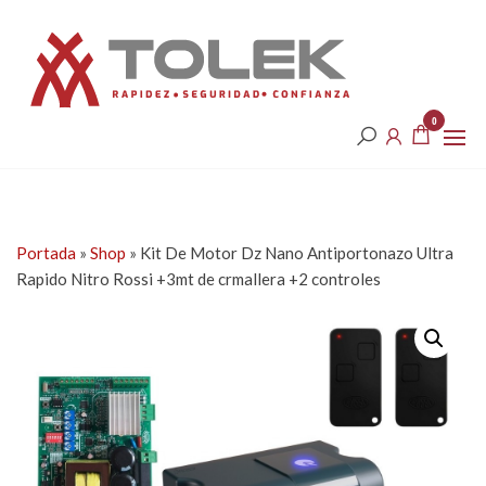
Saltar
Tolek
al
contenido
0
Portada
»
Shop
»
Kit De Motor Dz Nano Antiportonazo Ultra
Rapido Nitro Rossi +3mt de crmallera +2 controles