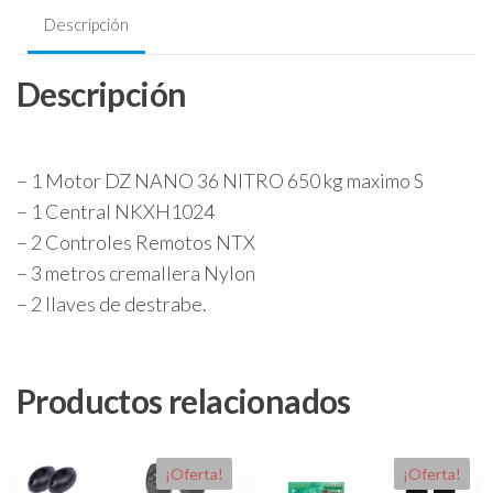
Nano
Descripción
Antiportonazo
Ultra
Descripción
Rapido
Nitro
Rossi
+3mt
– 1 Motor DZ NANO 36 NITRO 650 kg maximo S
de
– 1 Central NKXH1024
crmallera
– 2 Controles Remotos NTX
+2
controles
– 3 metros cremallera Nylon
cantidad
– 2 llaves de destrabe.
Productos relacionados
¡Oferta!
¡Oferta!