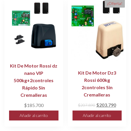
¡Oferta!
Kit De Motor Rossi dz
Kit De Motor Dz3
nano VIP
Rossi 600kg
500kg+2controles
2controles Sin
Rápido Sin
Cremalleras
Cremalleras
El
El
$
203.790
$
185.700
$
207.890
precio
precio
Añadir al carrito
Añadir al carrito
original
actual
era:
es: