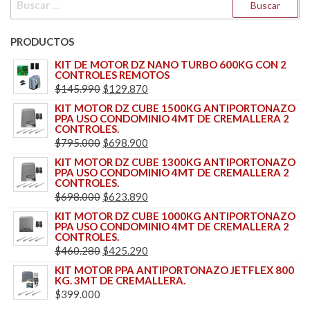
PRODUCTOS
KIT DE MOTOR DZ NANO TURBO 600KG CON 2
CONTROLES REMOTOS
EL
EL
$
145.990
$
129.870
PRECIO
PRECIO
KIT MOTOR DZ CUBE 1500KG ANTIPORTONAZO
PPA USO CONDOMINIO 4MT DE CREMALLERA 2
ORIGINAL
ACTUAL
CONTROLES.
ERA:
ES:
EL
EL
$
795.000
$
698.900
$145.990.
$129.870.
PRECIO
PRECIO
KIT MOTOR DZ CUBE 1300KG ANTIPORTONAZO
PPA USO CONDOMINIO 4MT DE CREMALLERA 2
ORIGINAL
ACTUAL
CONTROLES.
ERA:
ES:
EL
EL
$
698.000
$
623.890
$795.000.
$698.900.
PRECIO
PRECIO
KIT MOTOR DZ CUBE 1000KG ANTIPORTONAZO
PPA USO CONDOMINIO 4MT DE CREMALLERA 2
ORIGINAL
ACTUAL
CONTROLES.
ERA:
ES:
EL
EL
$
460.280
$
425.290
$698.000.
$623.890.
PRECIO
PRECIO
KIT MOTOR PPA ANTIPORTONAZO JETFLEX 800
KG. 3MT DE CREMALLERA.
ORIGINAL
ACTUAL
$
399.000
ERA:
ES: