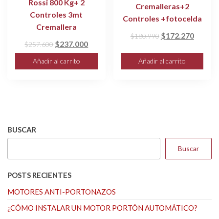
Rossi 800 Kg+ 2
Cremalleras+2
Controles 3mt
Controles +fotocelda
Cremallera
El
El
$
172.270
$
180.990
El
El
$
237.000
$
257.600
precio
precio
precio
precio
original
actual
Añadir al carrito
Añadir al carrito
original
actual
era:
es:
era:
es:
$180.990.
$172.2
$257.600.
$237.000.
BUSCAR
Buscar
POSTS RECIENTES
MOTORES ANTI-PORTONAZOS
¿CÓMO INSTALAR UN MOTOR PORTÓN AUTOMÁTICO?