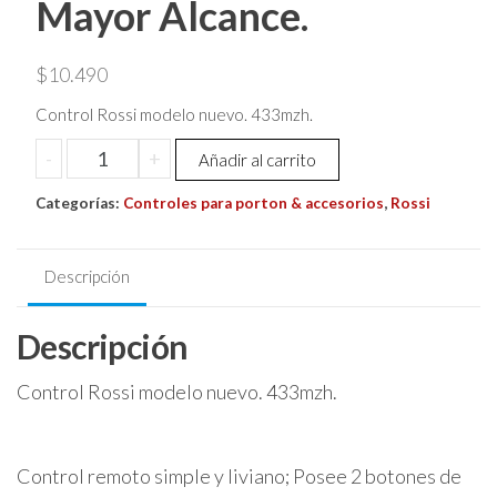
Mayor Alcance.
$
10.490
Control Rossi modelo nuevo. 433mzh.
Control
-
+
Añadir al carrito
Para
Categorías:
Porton
Controles para porton & accesorios
,
Rossi
Rossi
Modelo
Descripción
Nuevo
Mayor
Descripción
Alcance.
cantidad
Control Rossi modelo nuevo. 433mzh.
Control remoto simple y liviano; Posee 2 botones de