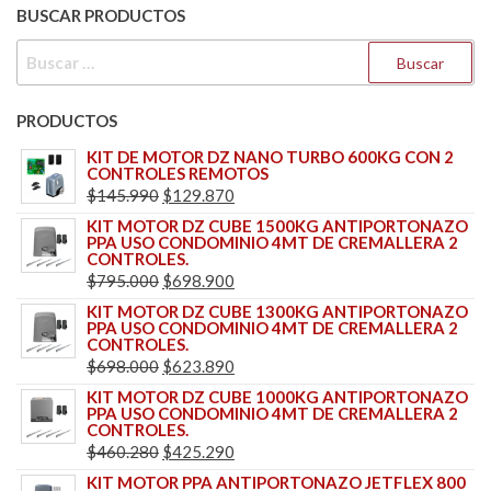
BUSCAR PRODUCTOS
BUSCAR:
PRODUCTOS
KIT DE MOTOR DZ NANO TURBO 600KG CON 2
CONTROLES REMOTOS
EL
EL
$
145.990
$
129.870
PRECIO
PRECIO
KIT MOTOR DZ CUBE 1500KG ANTIPORTONAZO
PPA USO CONDOMINIO 4MT DE CREMALLERA 2
ORIGINAL
ACTUAL
CONTROLES.
ERA:
ES:
EL
EL
$
795.000
$
698.900
$145.990.
$129.870.
PRECIO
PRECIO
KIT MOTOR DZ CUBE 1300KG ANTIPORTONAZO
PPA USO CONDOMINIO 4MT DE CREMALLERA 2
ORIGINAL
ACTUAL
CONTROLES.
ERA:
ES:
EL
EL
$
698.000
$
623.890
$795.000.
$698.900.
PRECIO
PRECIO
KIT MOTOR DZ CUBE 1000KG ANTIPORTONAZO
PPA USO CONDOMINIO 4MT DE CREMALLERA 2
ORIGINAL
ACTUAL
CONTROLES.
ERA:
ES:
EL
EL
$
460.280
$
425.290
$698.000.
$623.890.
PRECIO
PRECIO
KIT MOTOR PPA ANTIPORTONAZO JETFLEX 800