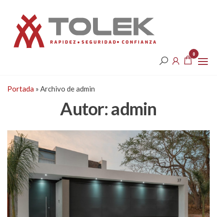
Saltar
Tolek
al
contenido
0
Portada
»
Archivo de admin
Autor:
admin