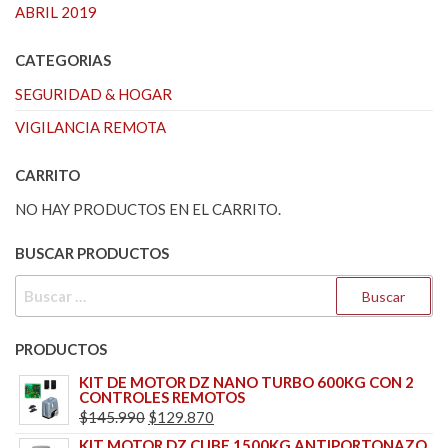
ABRIL 2019
CATEGORIAS
SEGURIDAD & HOGAR
VIGILANCIA REMOTA
CARRITO
NO HAY PRODUCTOS EN EL CARRITO.
BUSCAR PRODUCTOS
BUSCAR:
PRODUCTOS
KIT DE MOTOR DZ NANO TURBO 600KG CON 2
CONTROLES REMOTOS
EL
EL
$
145.990
$
129.870
PRECIO
PRECIO
KIT MOTOR DZ CUBE 1500KG ANTIPORTONAZO