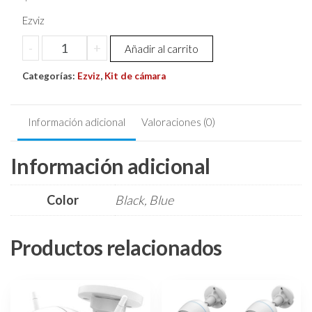
Ezviz
Kit
-
+
Añadir al carrito
De
Categorías:
4
Ezviz
,
Kit de cámara
Camaras
Ezviz
Información adicional
Valoraciones (0)
2
Exteri
Información adicional
2
Inter
Visulizacion
Color
Black, Blue
Celular
cantidad
Productos relacionados