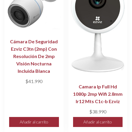
Cámara De Seguridad
Ezviz C3tn (2mp) Con
Resolución De 2mp
Visión Nocturna
Incluida Blanca
$
41.990
Camara Ip Full Hd
1080p 2mp Wifi 2.8mm
Ir12 Mts C1c-b Ezviz
$
38.990
Añadir al carrito
Añadir al carrito