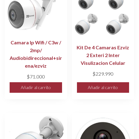
Camara Ip Wifi / C3w /
Kit De 4 Camaras Ezviz
2mp/
2 Exteri 2 Inter
Audiobidireccional+sir
Visulizacion Celular
ena/ezviz
$
229.990
$
71.000
Añadir al carrito
Añadir al carrito