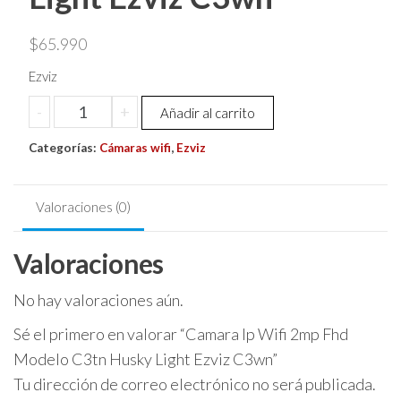
$
65.990
Ezviz
Camara
-
+
Añadir al carrito
Ip
Categorías:
Wifi
Cámaras wifi
,
Ezviz
2mp
Fhd
Valoraciones (0)
Modelo
C3tn
Valoraciones
Husky
Light
No hay valoraciones aún.
Ezviz
C3wn
Sé el primero en valorar “Camara Ip Wifi 2mp Fhd
cantidad
Modelo C3tn Husky Light Ezviz C3wn”
Tu dirección de correo electrónico no será publicada.