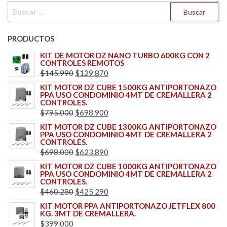
BUSCAR:
PRODUCTOS
KIT DE MOTOR DZ NANO TURBO 600KG CON 2
CONTROLES REMOTOS
EL
EL
$
145.990
$
129.870
PRECIO
PRECIO
KIT MOTOR DZ CUBE 1500KG ANTIPORTONAZO
PPA USO CONDOMINIO 4MT DE CREMALLERA 2
ORIGINAL
ACTUAL
CONTROLES.
ERA:
ES:
EL
EL
$
795.000
$
698.900
$145.990.
$129.870.
PRECIO
PRECIO
KIT MOTOR DZ CUBE 1300KG ANTIPORTONAZO
PPA USO CONDOMINIO 4MT DE CREMALLERA 2
ORIGINAL
ACTUAL
CONTROLES.
ERA:
ES:
EL
EL
$
698.000
$
623.890
$795.000.
$698.900.
PRECIO
PRECIO
KIT MOTOR DZ CUBE 1000KG ANTIPORTONAZO
PPA USO CONDOMINIO 4MT DE CREMALLERA 2
ORIGINAL
ACTUAL
CONTROLES.
ERA:
ES:
EL
EL
$
460.280
$
425.290
$698.000.
$623.890.
PRECIO
PRECIO
KIT MOTOR PPA ANTIPORTONAZO JETFLEX 800
KG. 3MT DE CREMALLERA.
ORIGINAL
ACTUAL
$
399.000