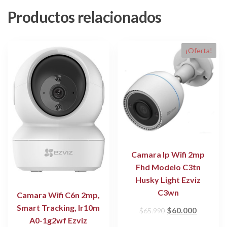
Productos relacionados
¡Oferta!
Camara Ip Wifi 2mp
Fhd Modelo C3tn
Husky Light Ezviz
C3wn
Camara Wifi C6n 2mp,
Smart Tracking, Ir10m
El
El
$
60.000
$
65.990
A0-1g2wf Ezviz
precio
precio