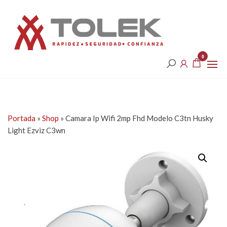
Saltar
Tolek
al
contenido
0
Portada
»
Shop
»
Camara Ip Wifi 2mp Fhd Modelo C3tn Husky
Light Ezviz C3wn