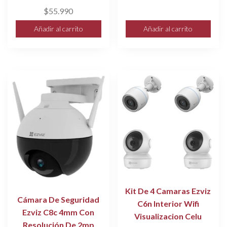
original
actual
$
55.990
era:
es:
Añadir al carrito
Añadir al carrito
$65.990.
$60.000
Kit De 4 Camaras Ezviz
Cámara De Seguridad
C6n Interior Wifi
Ezviz C8c 4mm Con
Visualizacion Celu
Resolución De 2mp