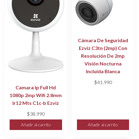
Cámara De Seguridad
Ezviz C3tn (2mp) Con
Resolución De 2mp
Visión Nocturna
Incluida Blanca
$
41.990
Camara Ip Full Hd
1080p 2mp Wifi 2.8mm
Ir12 Mts C1c-b Ezviz
$
38.990
Añadir al carrito
Añadir al carrito