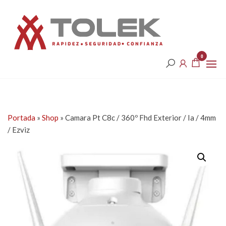
Saltar
Tolek
al
contenido
0
Portada
»
Shop
»
Camara Pt C8c / 360º Fhd Exterior / Ia / 4mm
/ Ezviz