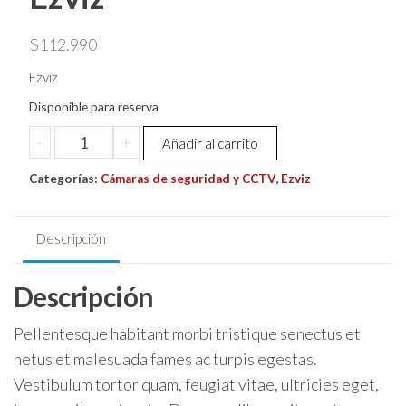
$
112.990
Ezviz
Disponible para reserva
Camara
-
+
Añadir al carrito
Pt
Categorías:
C8c
Cámaras de seguridad y CCTV
,
Ezviz
/
360º
Descripción
Fhd
Exterior
Descripción
/
Ia
Pellentesque habitant morbi tristique senectus et
/
4mm
netus et malesuada fames ac turpis egestas.
/
Vestibulum tortor quam, feugiat vitae, ultricies eget,
Ezviz