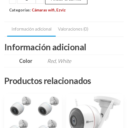
Ip
Categorías:
Full
Cámaras wifi
,
Ezviz
Hd
1080p
Información adicional
Valoraciones (0)
2mp
Wifi
Información adicional
2.8mm
Ir12
Mts
Color
Red, White
C1c-
b
Productos relacionados
Ezviz
cantidad