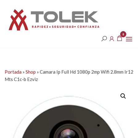
Saltar
Tolek
al
contenido
0
Portada
»
Shop
»
Camara Ip Full Hd 1080p 2mp Wifi 2.8mm Ir12
Mts C1c-b Ezviz