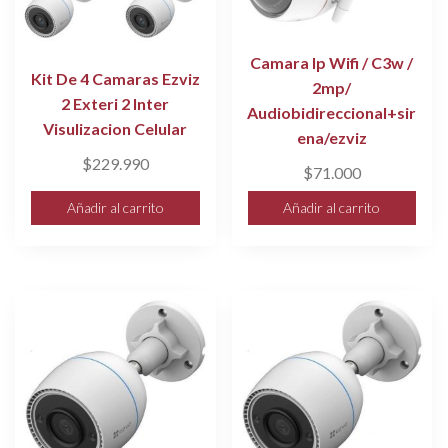
Camara Ip Wifi / C3w /
Kit De 4 Camaras Ezviz
2mp/
2 Exteri 2 Inter
Audiobidireccional+sir
Visulizacion Celular
ena/ezviz
$
229.990
$
71.000
Añadir al carrito
Añadir al carrito