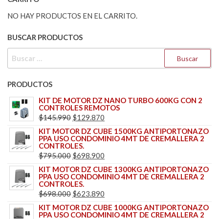
NO HAY PRODUCTOS EN EL CARRITO.
BUSCAR PRODUCTOS
BUSCAR:
PRODUCTOS
KIT DE MOTOR DZ NANO TURBO 600KG CON 2
CONTROLES REMOTOS
EL
EL
$
145.990
$
129.870
PRECIO
PRECIO
KIT MOTOR DZ CUBE 1500KG ANTIPORTONAZO
PPA USO CONDOMINIO 4MT DE CREMALLERA 2
ORIGINAL
ACTUAL
CONTROLES.
ERA:
ES:
EL
EL
$
795.000
$
698.900
$145.990.
$129.870.
PRECIO
PRECIO
KIT MOTOR DZ CUBE 1300KG ANTIPORTONAZO
PPA USO CONDOMINIO 4MT DE CREMALLERA 2
ORIGINAL
ACTUAL
CONTROLES.
ERA:
ES:
EL
EL
$
698.000
$
623.890
$795.000.
$698.900.
PRECIO
PRECIO
KIT MOTOR DZ CUBE 1000KG ANTIPORTONAZO
PPA USO CONDOMINIO 4MT DE CREMALLERA 2
ORIGINAL
ACTUAL