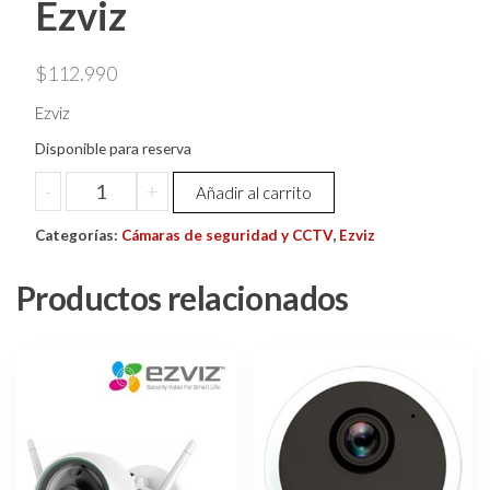
Ezviz
$
112.990
Ezviz
Disponible para reserva
Camara
-
+
Añadir al carrito
Pt
Categorías:
C8c
Cámaras de seguridad y CCTV
,
Ezviz
/
Productos relacionados
360º
Fhd
Exterior
/
Ia
/
4mm
/