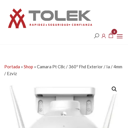
Saltar
Tolek
al
contenido
0
Portada
»
Shop
»
Camara Pt C8c / 360º Fhd Exterior / Ia / 4mm
/ Ezviz