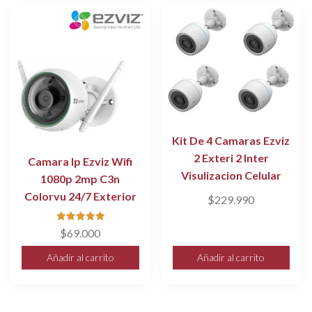
Kit De 4 Camaras Ezviz
2 Exteri 2 Inter
Camara Ip Ezviz Wifi
Visulizacion Celular
1080p 2mp C3n
Colorvu 24/7 Exterior
$
229.990
Valorado
$
69.000
con
5.00
de 5
Añadir al carrito
Añadir al carrito