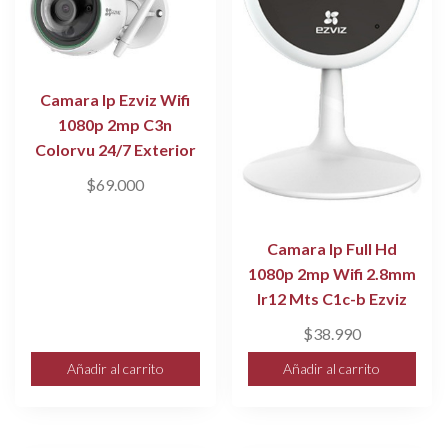
Ezviz
cantidad
Camara Ip Ezviz Wifi
1080p 2mp C3n
Colorvu 24/7 Exterior
$
69.000
Camara Ip Full Hd
1080p 2mp Wifi 2.8mm
Ir12 Mts C1c-b Ezviz
$
38.990
Añadir al carrito
Añadir al carrito