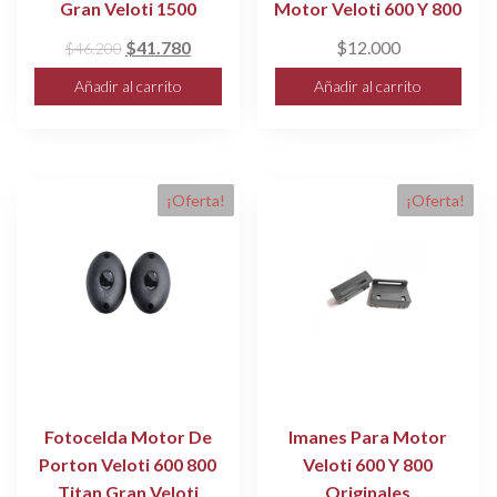
Gran Veloti 1500
Motor Veloti 600 Y 800
El
El
$
41.780
$
12.000
$
46.200
precio
precio
Añadir al carrito
Añadir al carrito
original
actual
era:
es:
$46.200.
$41.780.
¡Oferta!
¡Oferta!
Fotocelda Motor De
Imanes Para Motor
Porton Veloti 600 800
Veloti 600 Y 800
Titan Gran Veloti
Originales