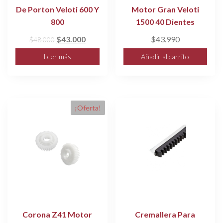
De Porton Veloti 600 Y
Motor Gran Veloti
800
1500 40 Dientes
El
El
$
43.000
$
43.990
$
48.000
precio
precio
Leer más
Añadir al carrito
original
actual
era:
es:
$48.000.
$43.000.
¡Oferta!
Corona Z41 Motor
Cremallera Para