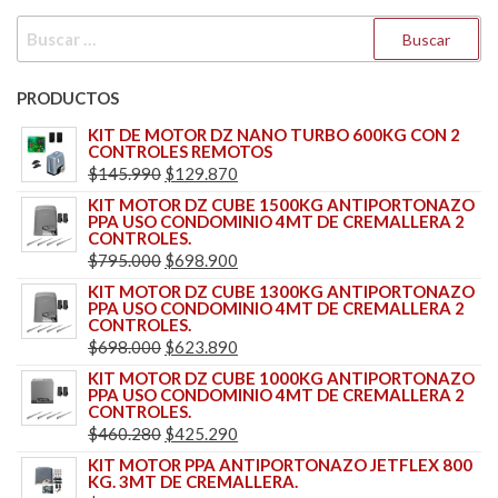
BUSCAR:
PRODUCTOS
KIT DE MOTOR DZ NANO TURBO 600KG CON 2
CONTROLES REMOTOS
EL
EL
$
145.990
$
129.870
PRECIO
PRECIO
KIT MOTOR DZ CUBE 1500KG ANTIPORTONAZO
PPA USO CONDOMINIO 4MT DE CREMALLERA 2
ORIGINAL
ACTUAL
CONTROLES.
ERA:
ES:
EL
EL
$
795.000
$
698.900
$145.990.
$129.870.
PRECIO
PRECIO
KIT MOTOR DZ CUBE 1300KG ANTIPORTONAZO
PPA USO CONDOMINIO 4MT DE CREMALLERA 2
ORIGINAL
ACTUAL
CONTROLES.
ERA:
ES:
EL
EL
$
698.000
$
623.890
$795.000.
$698.900.
PRECIO
PRECIO
KIT MOTOR DZ CUBE 1000KG ANTIPORTONAZO
PPA USO CONDOMINIO 4MT DE CREMALLERA 2
ORIGINAL
ACTUAL
CONTROLES.
ERA:
ES:
EL
EL
$
460.280
$
425.290
$698.000.
$623.890.
PRECIO
PRECIO
KIT MOTOR PPA ANTIPORTONAZO JETFLEX 800
KG. 3MT DE CREMALLERA.
ORIGINAL
ACTUAL