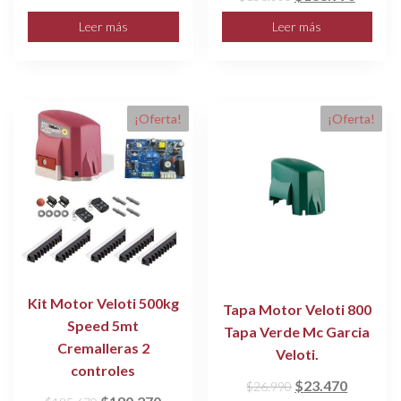
original
actual
precio
precio
Leer más
Leer más
era:
es:
original
actual
$130.990.
$99.790.
era:
es:
$156.000.
$138.9
¡Oferta!
¡Oferta!
Kit Motor Veloti 500kg
Tapa Motor Veloti 800
Speed 5mt
Tapa Verde Mc Garcia
Cremalleras 2
Veloti.
controles
El
El
$
23.470
$
26.990
El
El