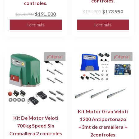
controles.
controles.
El
El
$
173.990
$
194.900
El
El
$
191.000
$
211.790
precio
precio
precio
precio
Leer más
Leer más
original
actual
original
actual
era:
es:
era:
es:
$194.900.
$173.9
$211.790.
$191.000.
¡Oferta!
¡Oferta!
Kit Motor Gran Veloti
Kit De Motor Veloti
1200 Antiportonazo
700kg Speed Sin
+3mt de cremallera +
Cremallera 2 controles
2controles