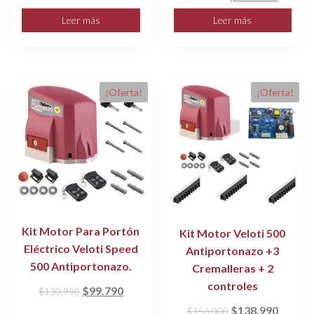
precio
precio
precio
precio
Leer más
Leer más
original
actual
original
actual
era:
es:
era:
es:
$263.790.
$243.770.
$288.990.
$267.0
¡Oferta!
¡Oferta!
Kit Motor Para Portón
Kit Motor Veloti 500
Eléctrico Veloti Speed
Antiportonazo +3
500 Antiportonazo.
Cremalleras + 2
controles
El
El
$
99.790
$
130.990
precio
precio
El
El
$
138.990
$
156.000