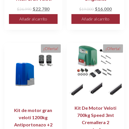
El
El
El
El
$
22.780
$
16.000
$
26.990
$
19.000
precio
precio
precio
precio
Añadir al carrito
Añadir al carrito
original
actual
original
actual
era:
es:
era:
es:
$26.990.
$22.780.
$19.000.
$16.000
¡Oferta!
¡Oferta!
Kit De Motor Veloti
Kit de motor gran
700kg Speed 3mt
veloti 1200kg
Cremallera 2
Antiportonazo +2