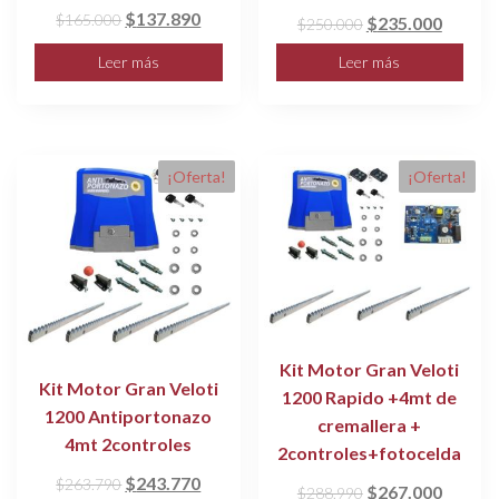
El
El
$
137.890
$
165.000
El
El
$
235.000
$
250.000
precio
precio
precio
precio
Leer más
Leer más
original
actual
original
actual
era:
es:
era:
es:
$165.000.
$137.890.
$250.000.
$235.0
¡Oferta!
¡Oferta!
Kit Motor Gran Veloti
Kit Motor Gran Veloti
1200 Rapido +4mt de
1200 Antiportonazo
cremallera +
4mt 2controles
2controles+fotocelda
El
El
$
243.770
$
263.790
El
El
$
267.000
$
288.990