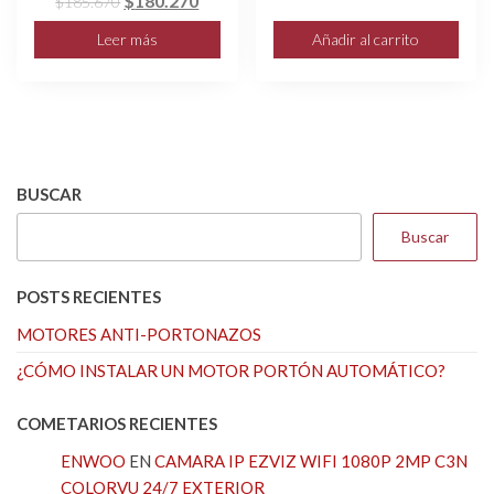
$
180.270
$
185.670
precio
precio
precio
precio
original
actual
Leer más
Añadir al carrito
original
actual
era:
es:
era:
es:
$26.990.
$23.470
$185.670.
$180.270.
BUSCAR
Buscar
POSTS RECIENTES
MOTORES ANTI-PORTONAZOS
¿CÓMO INSTALAR UN MOTOR PORTÓN AUTOMÁTICO?
COMETARIOS RECIENTES
ENWOO
EN
CAMARA IP EZVIZ WIFI 1080P 2MP C3N
COLORVU 24/7 EXTERIOR