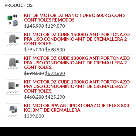
PRODUCTOS
KIT DE MOTOR DZ NANO TURBO 600KG CON 2
CONTROLES REMOTOS
EL
EL
$
145.990
$
129.870
PRECIO
PRECIO
KIT MOTOR DZ CUBE 1500KG ANTIPORTONAZO
PPA USO CONDOMINIO 4MT DE CREMALLERA 2
ORIGINAL
ACTUAL
CONTROLES.
ERA:
ES:
EL
EL
$
795.000
$
698.900
$145.990.
$129.870.
PRECIO
PRECIO
KIT MOTOR DZ CUBE 1300KG ANTIPORTONAZO
PPA USO CONDOMINIO 4MT DE CREMALLERA 2
ORIGINAL
ACTUAL
CONTROLES.
ERA:
ES:
EL
EL
$
698.000
$
623.890
$795.000.
$698.900.
PRECIO
PRECIO
KIT MOTOR DZ CUBE 1000KG ANTIPORTONAZO
PPA USO CONDOMINIO 4MT DE CREMALLERA 2
ORIGINAL
ACTUAL
CONTROLES.
ERA:
ES:
EL
EL
$
460.280
$
425.290
$698.000.
$623.890.
PRECIO
PRECIO
KIT MOTOR PPA ANTIPORTONAZO JETFLEX 800
KG. 3MT DE CREMALLERA.
ORIGINAL
ACTUAL
$
399.000
ERA:
ES:
$460.280.
$425.290.