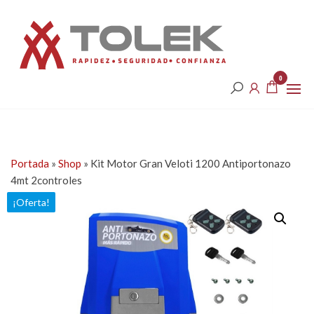
Saltar
Tolek
al
contenido
0
Portada
»
Shop
»
Kit Motor Gran Veloti 1200 Antiportonazo
4mt 2controles
¡Oferta!