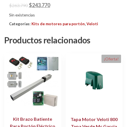
El
El
$
243.770
$
263.790
precio
precio
Sin existencias
original
actual
Categorías:
Kits de motores para portón
,
Veloti
era:
es:
$263.790.
$243.770.
Productos relacionados
¡Oferta!
Kit Brazo Batiente
Tapa Motor Veloti 800
Para Portón Eléctrico
Tapa Verde Mc Garcia