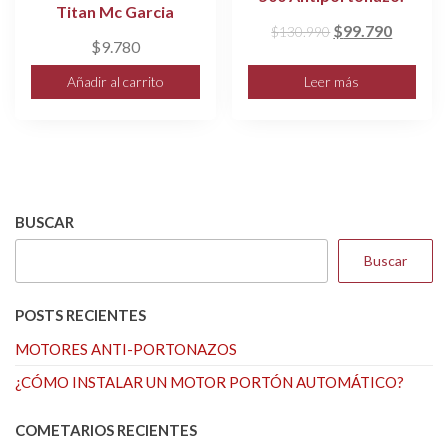
Titan Mc Garcia
El
El
$
99.790
$
130.990
$
9.780
precio
precio
original
actual
Añadir al carrito
Leer más
era:
es:
$130.990.
$99.790
BUSCAR
Buscar
POSTS RECIENTES
MOTORES ANTI-PORTONAZOS
¿CÓMO INSTALAR UN MOTOR PORTÓN AUTOMÁTICO?
COMETARIOS RECIENTES