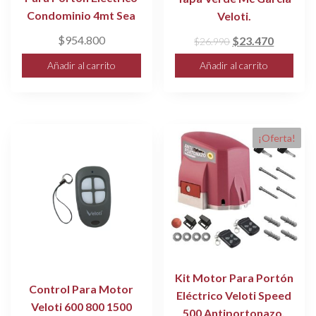
Condominio 4mt Sea
Veloti.
$
954.800
El
El
$
23.470
$
26.990
precio
precio
Añadir al carrito
Añadir al carrito
original
actual
era:
es:
$26.990.
$23.470
¡Oferta!
Kit Motor Para Portón
Control Para Motor
Eléctrico Veloti Speed
Veloti 600 800 1500
500 Antiportonazo.