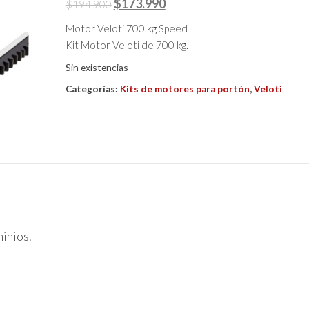
El
El
$
173.990
$
194.900
precio
precio
Motor Veloti 700 kg Speed
original
actual
Kit Motor Veloti de 700 kg.
era:
es:
Sin existencias
$194.900.
$173.990.
Categorías:
Kits de motores para portón
,
Veloti
inios.