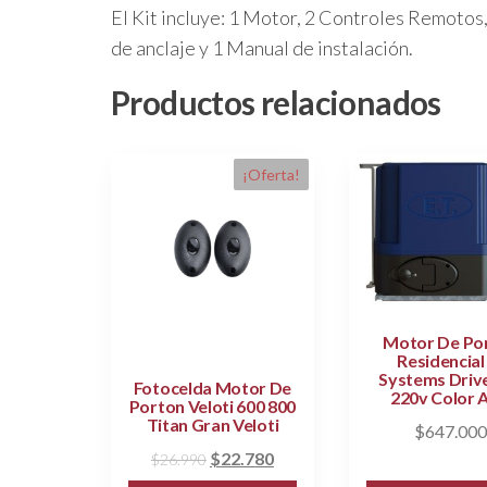
El Kit incluye: 1 Motor, 2 Controles Remotos,
de anclaje y 1 Manual de instalación.
Productos relacionados
¡Oferta!
Motor De Po
Residencial
Systems Driv
Fotocelda Motor De
220v Color A
Porton Veloti 600 800
Titan Gran Veloti
$
647.000
El
El
$
22.780
$
26.990
precio
precio