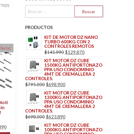
ernos
BUSCAR:
PRODUCTOS
KIT DE MOTOR DZ NANO
TURBO 600KG CON 2
CONTROLES REMOTOS
ferta!
EL
EL
$
145.990
$
129.870
PRECIO
PRECIO
KIT MOTOR DZ CUBE
1500KG ANTIPORTONAZO
ORIGINAL
ACTUAL
PPA USO CONDOMINIO
ERA:
ES:
4MT DE CREMALLERA 2
CONTROLES.
$145.990.
$129.870.
EL
EL
$
795.000
$
698.900
PRECIO
PRECIO
KIT MOTOR DZ CUBE
1300KG ANTIPORTONAZO
ORIGINAL
ACTUAL
PPA USO CONDOMINIO
loti
ERA:
ES:
4MT DE CREMALLERA 2
in
CONTROLES.
2
$795.000.
$698.900.
EL
EL
$
698.000
$
623.890
PRECIO
PRECIO
KIT MOTOR DZ CUBE
El
890
1000KG ANTIPORTONAZO
ORIGINAL
ACTUAL
precio
PPA USO CONDOMINIO