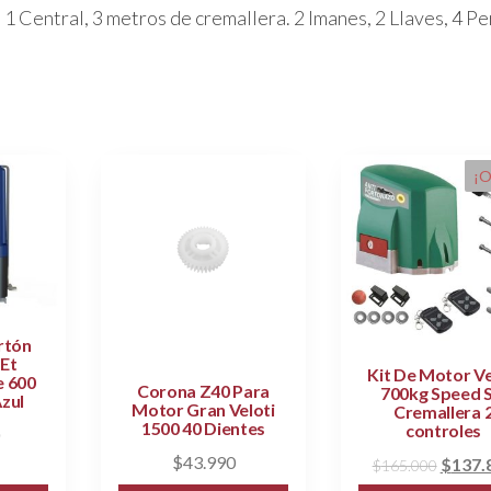
 1 Central, 3 metros de cremallera. 2 Imanes, 2 Llaves, 4 P
¡O
rtón
 Et
Kit De Motor Ve
e 600
Corona Z40 Para
700kg Speed S
zul
Motor Gran Veloti
Cremallera 
1500 40 Dientes
controles
$
43.990
El
$
137.
$
165.000
precio