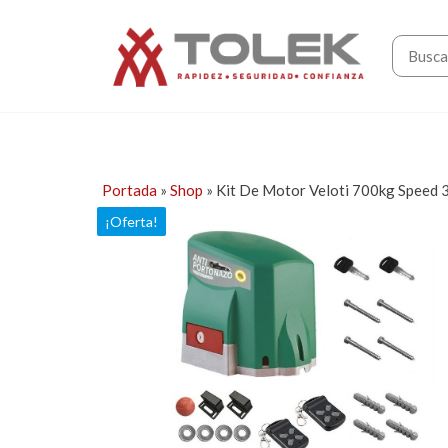
Saltar
Tolek
al
contenido
Portada
»
Shop
»
Kit De Motor Veloti 700kg Speed 3
¡Oferta!