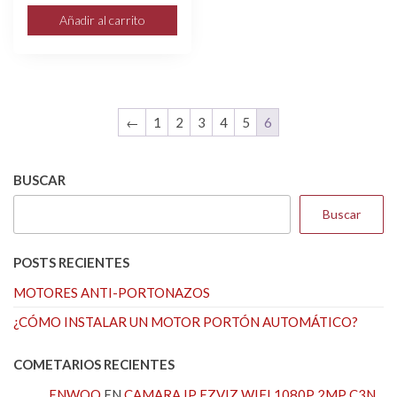
precio
precio
Añadir al carrito
original
actual
era:
es:
$207.890.
$203.790.
←
1
2
3
4
5
6
BUSCAR
Buscar
POSTS RECIENTES
MOTORES ANTI-PORTONAZOS
¿CÓMO INSTALAR UN MOTOR PORTÓN AUTOMÁTICO?
COMETARIOS RECIENTES
ENWOO
EN
CAMARA IP EZVIZ WIFI 1080P 2MP C3N