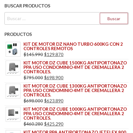
BUSCAR PRODUCTOS
BUSCAR:
PRODUCTOS
KIT DE MOTOR DZ NANO TURBO 600KG CON 2
CONTROLES REMOTOS
EL
EL
$
145.990
$
129.870
PRECIO
PRECIO
KIT MOTOR DZ CUBE 1500KG ANTIPORTONAZO
PPA USO CONDOMINIO 4MT DE CREMALLERA 2
ORIGINAL
ACTUAL
CONTROLES.
ERA:
ES:
EL
EL
$
795.000
$
698.900
$145.990.
$129.870.
PRECIO
PRECIO
KIT MOTOR DZ CUBE 1300KG ANTIPORTONAZO
PPA USO CONDOMINIO 4MT DE CREMALLERA 2
ORIGINAL
ACTUAL
CONTROLES.
ERA:
ES:
EL
EL
$
698.000
$
623.890
$795.000.
$698.900.
PRECIO
PRECIO
KIT MOTOR DZ CUBE 1000KG ANTIPORTONAZO
PPA USO CONDOMINIO 4MT DE CREMALLERA 2
ORIGINAL
ACTUAL
CONTROLES.
ERA:
ES:
EL
EL
$
460.280
$
425.290
$698.000.
$623.890.
PRECIO
PRECIO
KIT MOTOR PPA ANTIPORTONAZO JETFLEX 800