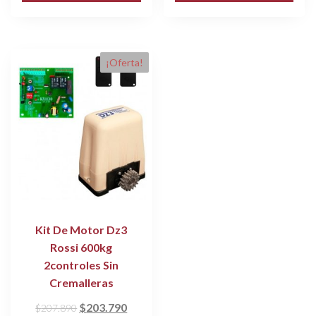
¡Oferta!
Kit De Motor Dz3
Rossi 600kg
2controles Sin
Cremalleras
El
El
$
203.790
$
207.890