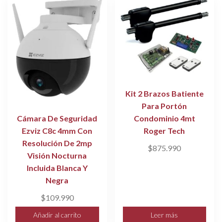
Kit 2 Brazos Batiente
Para Portón
Condominio 4mt
Cámara De Seguridad
Roger Tech
Ezviz C8c 4mm Con
Resolución De 2mp
$
875.990
Visión Nocturna
Incluida Blanca Y
Negra
$
109.990
Añadir al carrito
Leer más