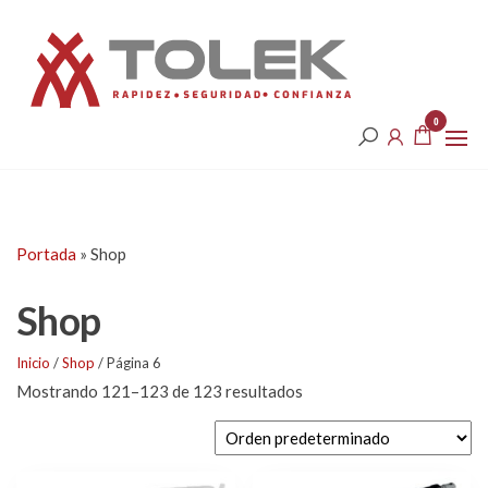
Saltar
Tolek
al
contenido
0
Portada
»
Shop
Shop
Inicio
/
Shop
/ Página 6
Mostrando 121–123 de 123 resultados