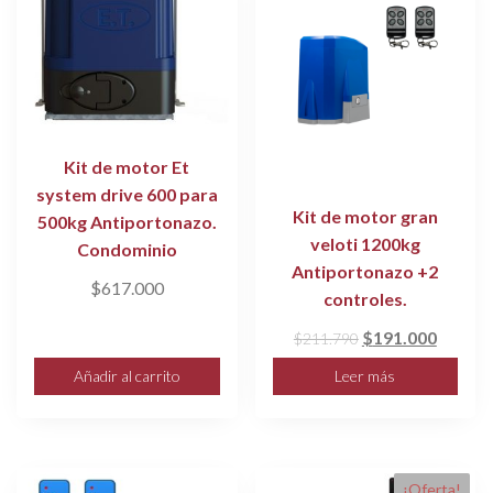
Kit de motor Et
system drive 600 para
Kit de motor gran
500kg Antiportonazo.
veloti 1200kg
Condominio
Antiportonazo +2
$
617.000
controles.
El
El
$
191.000
$
211.790
precio
precio
Añadir al carrito
Leer más
original
actual
era:
es:
$211.790.
$191.0
¡Oferta!