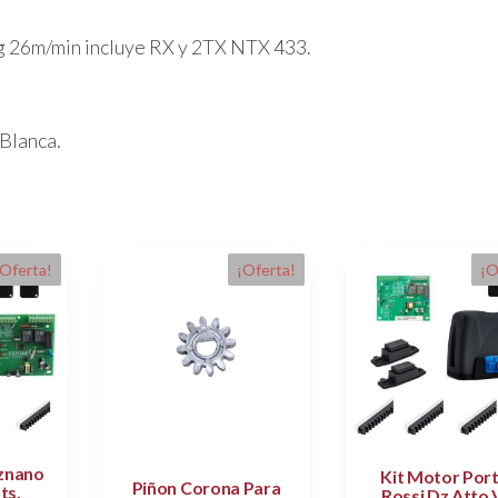
 26m/min incluye RX y 2TX NTX 433.
Blanca.
¡Oferta!
¡Oferta!
¡O
znano
Kit Motor Por
Piñon Corona Para
ts.
Rossi Dz Atto 