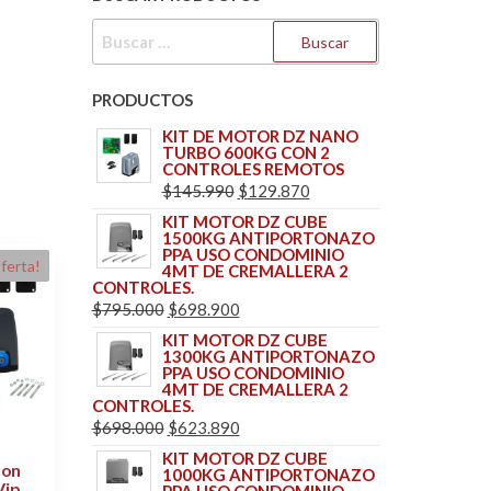
BUSCAR:
PRODUCTOS
KIT DE MOTOR DZ NANO
TURBO 600KG CON 2
CONTROLES REMOTOS
EL
EL
$
145.990
$
129.870
PRECIO
PRECIO
KIT MOTOR DZ CUBE
1500KG ANTIPORTONAZO
ORIGINAL
ACTUAL
PPA USO CONDOMINIO
ferta!
ERA:
ES:
4MT DE CREMALLERA 2
CONTROLES.
$145.990.
$129.870.
EL
EL
$
795.000
$
698.900
PRECIO
PRECIO
KIT MOTOR DZ CUBE
1300KG ANTIPORTONAZO
ORIGINAL
ACTUAL
PPA USO CONDOMINIO
ERA:
ES:
4MT DE CREMALLERA 2
CONTROLES.
$795.000.
$698.900.
EL
EL
$
698.000
$
623.890
PRECIO
PRECIO
KIT MOTOR DZ CUBE
ton
1000KG ANTIPORTONAZO
ORIGINAL
ACTUAL
Vip
PPA USO CONDOMINIO