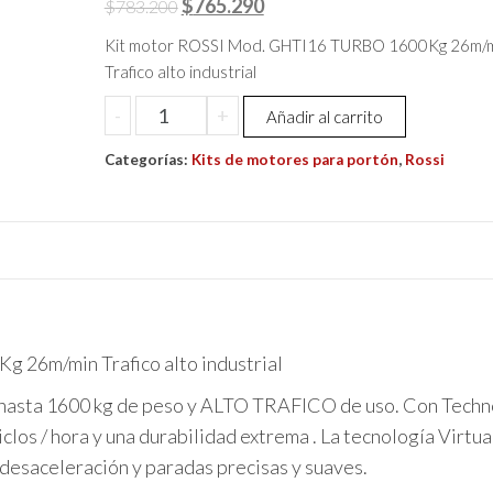
El
El
$
765.290
$
783.200
precio
precio
Kit motor ROSSI Mod. GHTI16 TURBO 1600Kg 26m/
original
actual
Trafico alto industrial
era:
es:
Motor
-
+
Añadir al carrito
$783.200.
$765.290.
Portón
Categorías:
Rossi
Kits de motores para portón
,
Rossi
Dzghti16
Condominio
Alta
Velocidad
1600kg
cantidad
26m/min Trafico alto industrial
e hasta 1600 kg de peso y ALTO TRAFICO de uso. Con Tech
clos / hora y una durabilidad extrema . La tecnología Virtua
 desaceleración y paradas precisas y suaves.