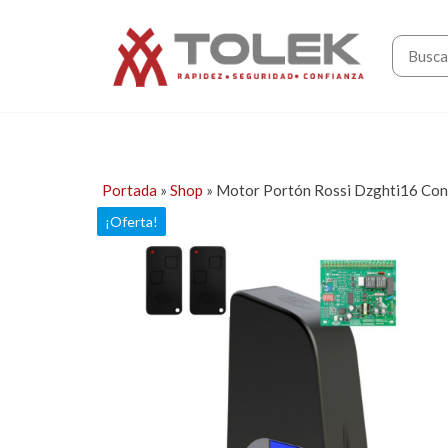
Saltar
Tolek
al
contenido
Portada
»
Shop
»
Motor Portón Rossi Dzghti16 Con
¡Oferta!