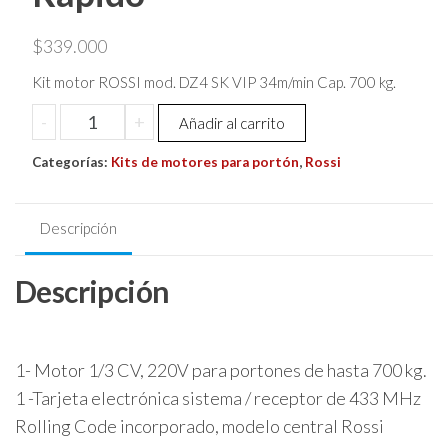
$
339.000
Kit motor ROSSI mod. DZ4 SK VIP 34m/min Cap. 700 kg.
Kit
-
+
Añadir al carrito
Motor
Categorías:
Rossi
Kits de motores para portón
,
Rossi
Dz4
Vip
Descripción
700kg
Antiportonazo
Descripción
Rapido
cantidad
1- Motor 1/3 CV, 220V para portones de hasta 700 kg.
1 -Tarjeta electrónica sistema / receptor de 433 MHz
Rolling Code incorporado, modelo central Rossi