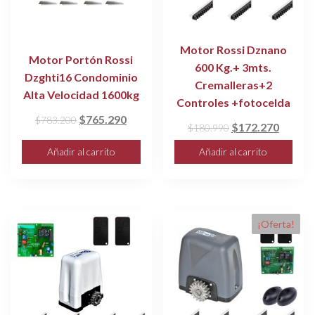
Motor Rossi Dznano
Motor Portón Rossi
600 Kg.+ 3mts.
Dzghti16 Condominio
Cremalleras+2
Alta Velocidad 1600kg
Controles +fotocelda
El
El
$
765.290
$
783.200
El
El
$
172.270
$
180.990
precio
precio
precio
precio
Añadir al carrito
Añadir al carrito
original
actual
original
actual
era:
es:
era:
es:
$783.200.
$765.290.
$180.990.
$172.2
¡Oferta!