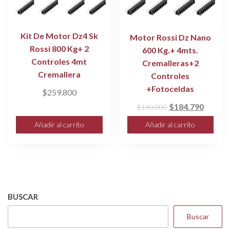
Kit De Motor Dz4 Sk
Motor Rossi Dz Nano
Rossi 800 Kg+ 2
600 Kg.+ 4mts.
Controles 4mt
Cremalleras+2
Cremallera
Controles
+Fotoceldas
$
259.800
El
El
$
184.790
$
190.000
precio
precio
Añadir al carrito
Añadir al carrito
original
actual
era:
es:
$190.000.
$184.7
BUSCAR
Buscar