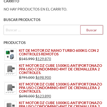
CARRITO
NO HAY PRODUCTOS EN EL CARRITO.
BUSCAR PRODUCTOS
BUSCAR:
PRODUCTOS
KIT DE MOTOR DZ NANO TURBO 600KG CON 2
CONTROLES REMOTOS
EL
EL
$
145.990
$
129.870
PRECIO
PRECIO
KIT MOTOR DZ CUBE 1500KG ANTIPORTONAZO
PPA USO CONDOMINIO 4MT DE CREMALLERA 2
ORIGINAL
ACTUAL
CONTROLES.
ERA:
ES:
EL
EL
$
795.000
$
698.900
$145.990.
$129.870.
PRECIO
PRECIO
KIT MOTOR DZ CUBE 1300KG ANTIPORTONAZO
PPA USO CONDOMINIO 4MT DE CREMALLERA 2
ORIGINAL
ACTUAL
CONTROLES.
ERA:
ES:
EL
EL
$
698.000
$
623.890
$795.000.
$698.900.
PRECIO
PRECIO
KIT MOTOR DZ CUBE 1000KG ANTIPORTONAZO
PPA USO CONDOMINIO 4MT DE CREMALLERA 2