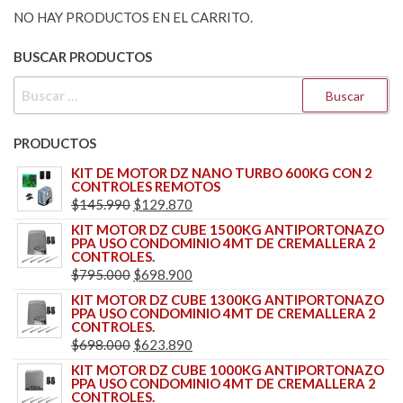
NO HAY PRODUCTOS EN EL CARRITO.
BUSCAR PRODUCTOS
BUSCAR:
PRODUCTOS
KIT DE MOTOR DZ NANO TURBO 600KG CON 2
CONTROLES REMOTOS
EL
EL
$
145.990
$
129.870
PRECIO
PRECIO
KIT MOTOR DZ CUBE 1500KG ANTIPORTONAZO
PPA USO CONDOMINIO 4MT DE CREMALLERA 2
ORIGINAL
ACTUAL
CONTROLES.
ERA:
ES:
EL
EL
$
795.000
$
698.900
$145.990.
$129.870.
PRECIO
PRECIO
KIT MOTOR DZ CUBE 1300KG ANTIPORTONAZO
PPA USO CONDOMINIO 4MT DE CREMALLERA 2
ORIGINAL
ACTUAL
CONTROLES.
ERA:
ES:
EL
EL
$
698.000
$
623.890
$795.000.
$698.900.
PRECIO
PRECIO
KIT MOTOR DZ CUBE 1000KG ANTIPORTONAZO
PPA USO CONDOMINIO 4MT DE CREMALLERA 2
ORIGINAL
ACTUAL
CONTROLES.