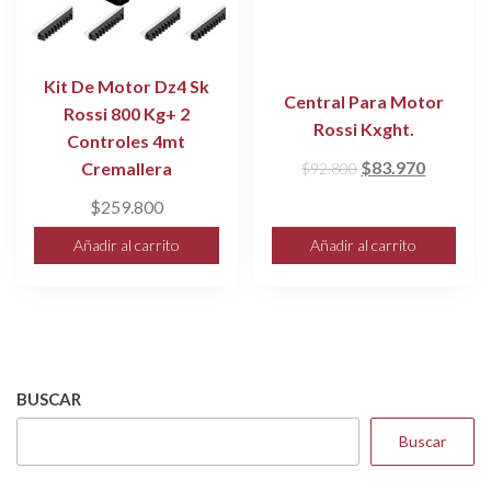
Kit De Motor Dz4 Sk
Central Para Motor
Rossi 800 Kg+ 2
Rossi Kxght.
Controles 4mt
El
El
$
83.970
Cremallera
$
92.800
precio
precio
$
259.800
original
actual
Añadir al carrito
Añadir al carrito
era:
es:
$92.800.
$83.970
BUSCAR
Buscar