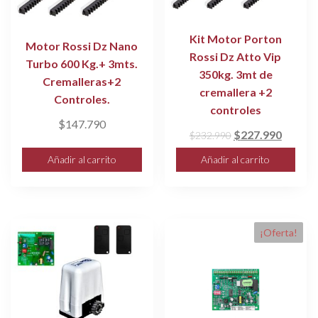
Kit Motor Porton
Motor Rossi Dz Nano
Rossi Dz Atto Vip
Turbo 600 Kg.+ 3mts.
350kg. 3mt de
Cremalleras+2
cremallera +2
Controles.
controles
$
147.790
El
El
$
227.990
$
232.990
precio
precio
Añadir al carrito
Añadir al carrito
original
actual
era:
es:
$232.990.
$227.9
¡Oferta!