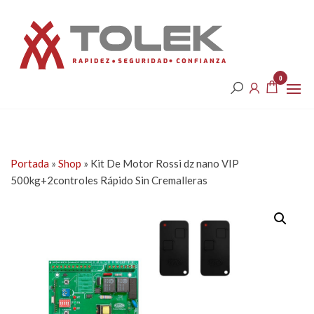
Saltar
Tolek
al
contenido
0
Portada
»
Shop
»
Kit De Motor Rossi dz nano VIP
500kg+2controles Rápido Sin Cremalleras