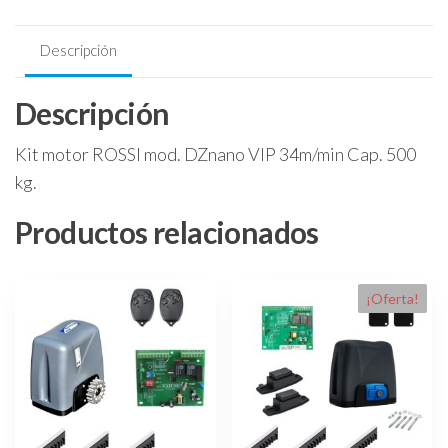
Rossi
dz
Descripción
nano
VIP
Descripción
500kg+2controles
Rápido
Kit motor ROSSI mod. DZnano VIP 34m/min Cap. 500
Sin
Cremalleras
kg.
cantidad
Productos relacionados
¡Oferta!