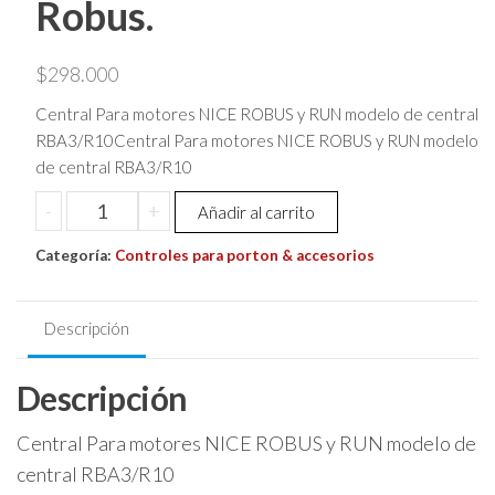
Robus.
$
298.000
Central Para motores NICE ROBUS y RUN modelo de central
RBA3/R10Central Para motores NICE ROBUS y RUN modelo
de central RBA3/R10
Central
-
+
Añadir al carrito
Para
Categoría:
Motores
Controles para porton & accesorios
De
Porton
Descripción
Nice
Run
Descripción
Y
Robus.
Central Para motores NICE ROBUS y RUN modelo de
cantidad
central RBA3/R10