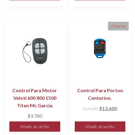
era:
es:
$48.000.
$43.000.
¡Oferta!
Control Para Motor
Control Para Porton
Veloti 600 800 1500
Centurion.
Titan Mc Garcia
El
El
$
13.600
$
14.280
precio
precio
$
9.780
original
actual
Añadir al carrito
Añadir al carrito
era:
es: