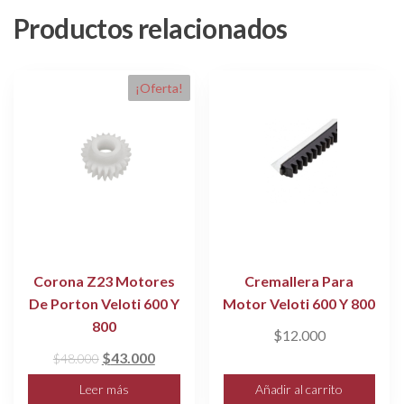
Productos relacionados
¡Oferta!
Corona Z23 Motores
Cremallera Para
De Porton Veloti 600 Y
Motor Veloti 600 Y 800
800
$
12.000
El
El
$
43.000
$
48.000
precio
precio
Leer más
Añadir al carrito
original
actual