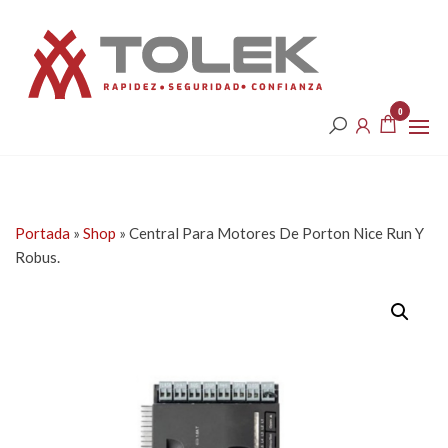
Saltar
Tolek
al
contenido
0
Portada
»
Shop
»
Central Para Motores De Porton Nice Run Y
Robus.