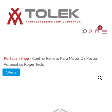
Saltar
Tolek
al
contenido
0
Portada
»
Shop
»
Control Remoto Para Motor De Porton
Automatico Roger Tech.
¡Oferta!