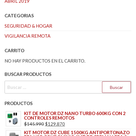
ABRIL 2019
CATEGORIAS
SEGURIDAD & HOGAR
VIGILANCIA REMOTA
CARRITO
NO HAY PRODUCTOS EN EL CARRITO.
BUSCAR PRODUCTOS
BUSCAR:
PRODUCTOS
KIT DE MOTOR DZ NANO TURBO 600KG CON 2
CONTROLES REMOTOS
EL
EL
$
145.990
$
129.870
PRECIO
PRECIO
KIT MOTOR DZ CUBE 1500KG ANTIPORTONAZO