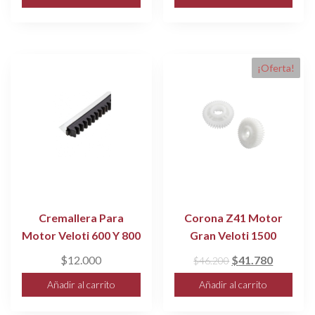
¡Oferta!
Cremallera Para
Corona Z41 Motor
Motor Veloti 600 Y 800
Gran Veloti 1500
El
El
$
12.000
$
41.780
$
46.200
precio
precio
Añadir al carrito
Añadir al carrito
original
actual
era:
es: