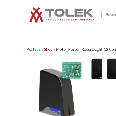
Saltar
Tolek
al
contenido
Portada
»
Shop
»
Motor Portón Rossi Dzghti12 Con