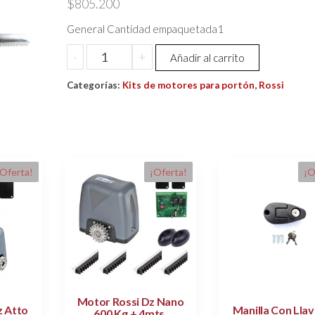
$
805.200
General Cantidad empaquetada1
Motor
-
+
Añadir al carrito
Portón
Categorías:
Rossi
Kits de motores para portón
,
Rossi
Dzghti12
Condominio
Alta
Velocidad
1200kg
¡Oferta!
¡Oferta!
¡O
cantidad
Motor Rossi Dz Nano
z Atto
Manilla Con Lla
600 Kg.+ 4mts.