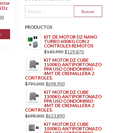
Motor
i Dz
BUSCAR:
El
00
precio
PRODUCTOS
l
actual
o
KIT DE MOTOR DZ NANO
es:
TURBO 600KG CON 2
CONTROLES REMOTOS
0.
$27.000.
EL
EL
$
145.990
$
129.870
PRECIO
PRECIO
KIT MOTOR DZ CUBE
1500KG ANTIPORTONAZO
ORIGINAL
ACTUAL
PPA USO CONDOMINIO
ERA:
ES:
4MT DE CREMALLERA 2
CONTROLES.
$145.990.
$129.870.
EL
EL
$
795.000
$
698.900
PRECIO
PRECIO
KIT MOTOR DZ CUBE
1300KG ANTIPORTONAZO
ORIGINAL
ACTUAL
PPA USO CONDOMINIO
ERA:
ES:
4MT DE CREMALLERA 2
CONTROLES.
$795.000.
$698.900.
EL
EL
$
698.000
$
623.890
PRECIO
PRECIO
KIT MOTOR DZ CUBE
1000KG ANTIPORTONAZO
ORIGINAL
ACTUAL
PPA USO CONDOMINIO