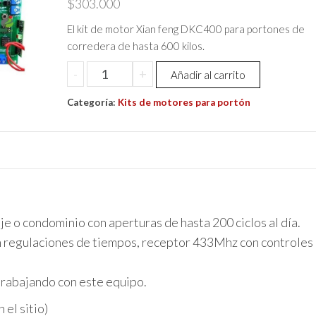
$
303.000
El kit de motor Xian feng DKC400 para portones de
corredera de hasta 600 kilos.
Motor
-
+
Añadir al carrito
Para
Categoría:
Porton
Kits de motores para portón
Automático
600k
Dkc
400+central+2controles
cantidad
e o condominio con aperturas de hasta 200 ciclos al día.
n regulaciones de tiempos, receptor 433Mhz con controles
trabajando con este equipo.
el sitio)