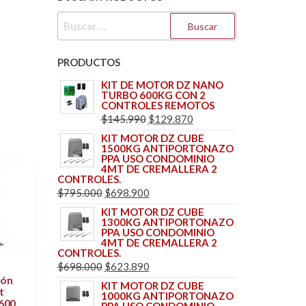
BUSCAR:
PRODUCTOS
KIT DE MOTOR DZ NANO
TURBO 600KG CON 2
CONTROLES REMOTOS
EL
EL
$
145.990
$
129.870
PRECIO
PRECIO
KIT MOTOR DZ CUBE
1500KG ANTIPORTONAZO
ORIGINAL
ACTUAL
PPA USO CONDOMINIO
ERA:
ES:
4MT DE CREMALLERA 2
CONTROLES.
$145.990.
$129.870.
EL
EL
$
795.000
$
698.900
PRECIO
PRECIO
KIT MOTOR DZ CUBE
1300KG ANTIPORTONAZO
ORIGINAL
ACTUAL
PPA USO CONDOMINIO
ERA:
ES:
4MT DE CREMALLERA 2
CONTROLES.
$795.000.
$698.900.
EL
EL
$
698.000
$
623.890
tón
PRECIO
PRECIO
KIT MOTOR DZ CUBE
t
1000KG ANTIPORTONAZO
ORIGINAL
ACTUAL
600
PPA USO CONDOMINIO