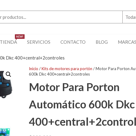
NEW!
TIENDA
SERVICIOS
CONTACTO
BLOG
MARCA
0k Dkc 400+central+2controles
Inicio
/
Kits de motores para portón
/ Motor Para Porton Au
600k Dkc 400+central+2controles
Motor Para Porton
Automático 600k Dkc
400+central+2contro