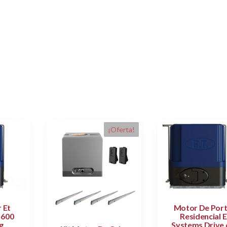
¡Oferta!
 Et
Motor De Por
 600
Residencial E
g
Systems Drive 