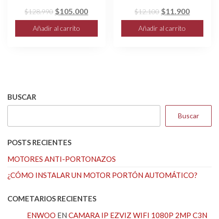
El
El
El
El
$
105.000
$
11.900
$
128.990
$
12.100
precio
precio
precio
precio
Añadir al carrito
Añadir al carrito
original
actual
original
actual
era:
es:
era:
es:
$128.990.
$105.000.
$12.100.
$11.900
BUSCAR
Buscar
POSTS RECIENTES
MOTORES ANTI-PORTONAZOS
¿CÓMO INSTALAR UN MOTOR PORTÓN AUTOMÁTICO?
COMETARIOS RECIENTES
ENWOO
EN
CAMARA IP EZVIZ WIFI 1080P 2MP C3N