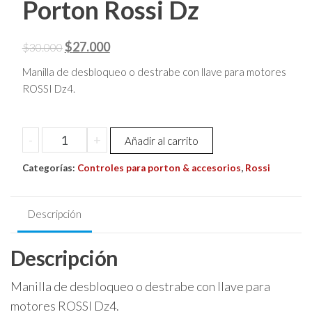
Porton Rossi Dz
El
El
$
27.000
$
30.000
precio
precio
Manilla de desbloqueo o destrabe con llave para motores
original
actual
ROSSI Dz4.
era:
es:
$30.000.
$27.000.
Manilla
-
+
Añadir al carrito
Con
Categorías:
Llave
Controles para porton & accesorios
,
Rossi
De
Destrabe
Descripción
Para
Motor
Descripción
De
Porton
Manilla de desbloqueo o destrabe con llave para
Rossi
Dz
motores ROSSI Dz4.