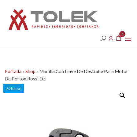
Saltar
Tolek
al
contenido
0
Portada
»
Shop
»
Manilla Con Llave De Destrabe Para Motor
De Porton Rossi Dz
¡Oferta!