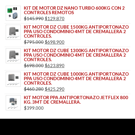
KIT DE MOTOR DZ NANO TURBO 600KG CON 2
CONTROLES REMOTOS
EL
EL
$
145.990
$
129.870
PRECIO
PRECIO
KIT MOTOR DZ CUBE 1500KG ANTIPORTONAZO
PPA USO CONDOMINIO 4MT DE CREMALLERA 2
ORIGINAL
ACTUAL
CONTROLES.
ERA:
ES:
EL
EL
$
795.000
$
698.900
$145.990.
$129.870.
PRECIO
PRECIO
KIT MOTOR DZ CUBE 1300KG ANTIPORTONAZO
PPA USO CONDOMINIO 4MT DE CREMALLERA 2
ORIGINAL
ACTUAL
CONTROLES.
ERA:
ES:
EL
EL
$
698.000
$
623.890
$795.000.
$698.900.
PRECIO
PRECIO
KIT MOTOR DZ CUBE 1000KG ANTIPORTONAZO
PPA USO CONDOMINIO 4MT DE CREMALLERA 2
ORIGINAL
ACTUAL
CONTROLES.
ERA:
ES:
EL
EL
$
460.280
$
425.290
$698.000.
$623.890.
PRECIO
PRECIO
KIT MOTOR PPA ANTIPORTONAZO JETFLEX 800
KG. 3MT DE CREMALLERA.
ORIGINAL
ACTUAL
$
399.000
ERA:
ES:
$460.280.
$425.290.
Realizado con amor con Eco-MKT