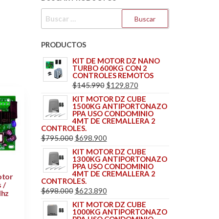
BUSCAR:
PRODUCTOS
KIT DE MOTOR DZ NANO
TURBO 600KG CON 2
CONTROLES REMOTOS
EL
EL
$
145.990
$
129.870
PRECIO
PRECIO
KIT MOTOR DZ CUBE
1500KG ANTIPORTONAZO
ORIGINAL
ACTUAL
PPA USO CONDOMINIO
ERA:
ES:
4MT DE CREMALLERA 2
CONTROLES.
$145.990.
$129.870.
EL
EL
$
795.000
$
698.900
PRECIO
PRECIO
KIT MOTOR DZ CUBE
1300KG ANTIPORTONAZO
ORIGINAL
ACTUAL
PPA USO CONDOMINIO
ERA:
ES:
4MT DE CREMALLERA 2
otor
CONTROLES.
$795.000.
$698.900.
 /
EL
EL
$
698.000
$
623.890
Mhz
PRECIO
PRECIO
KIT MOTOR DZ CUBE
1000KG ANTIPORTONAZO
ORIGINAL
ACTUAL
PPA USO CONDOMINIO