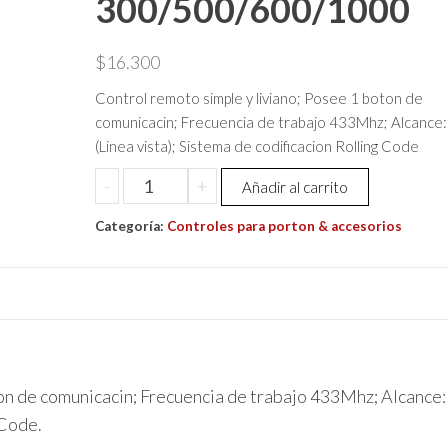
300/500/600/1000
$
16.300
Control remoto simple y liviano; Posee 1 boton de
comunicacin; Frecuencia de trabajo 433Mhz; Alcance
(Linea vista); Sistema de codificacion Rolling Code
Control
-
+
Añadir al carrito
Remoto
Categoría:
Et
Controles para porton & accesorios
System
Tx1
Mix
433
Drive
300/500/600/1000
ton de comunicacin; Frecuencia de trabajo 433Mhz; Alcance
cantidad
 Code.