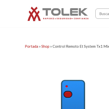
Saltar
Tolek
al
contenido
Portada
»
Shop
»
Control Remoto Et System Tx1 M