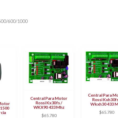
00/600/1000
Central Para M
Central Para Motor
Rossi Kxh30fs
Rossi Kx30fs /
Motor
Wkxh30 433 
WKX90 433 Mhz
 1500
$
65.780
rcia
$
65.780