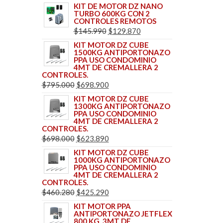
KIT DE MOTOR DZ NANO
TURBO 600KG CON 2
CONTROLES REMOTOS
EL
EL
$
145.990
$
129.870
PRECIO
PRECIO
KIT MOTOR DZ CUBE
1500KG ANTIPORTONAZO
ORIGINAL
ACTUAL
PPA USO CONDOMINIO
ERA:
ES:
4MT DE CREMALLERA 2
CONTROLES.
$145.990.
$129.870.
EL
EL
$
795.000
$
698.900
PRECIO
PRECIO
KIT MOTOR DZ CUBE
1300KG ANTIPORTONAZO
ORIGINAL
ACTUAL
PPA USO CONDOMINIO
ERA:
ES:
4MT DE CREMALLERA 2
CONTROLES.
$795.000.
$698.900.
EL
EL
$
698.000
$
623.890
PRECIO
PRECIO
KIT MOTOR DZ CUBE
1000KG ANTIPORTONAZO
ORIGINAL
ACTUAL
PPA USO CONDOMINIO
ERA:
ES:
4MT DE CREMALLERA 2
CONTROLES.
$698.000.
$623.890.
EL
EL
$
460.280
$
425.290
PRECIO
PRECIO
KIT MOTOR PPA
ANTIPORTONAZO JETFLEX
ORIGINAL
ACTUAL
800 KG. 3MT DE