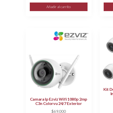
Añadir al carrito
Kit D
I
Camara Ip Ezviz Wifi 1080p 2mp
C3n Colorvu 24/7 Exterior
$
69.000