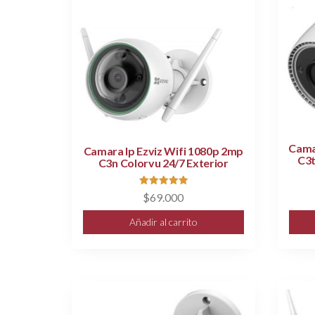
Cama
Camara Ip Ezviz Wifi 1080p 2mp
C3t
C3n Colorvu 24/7 Exterior
Valorado
$
69.000
con
5.00
de 5
Añadir al carrito