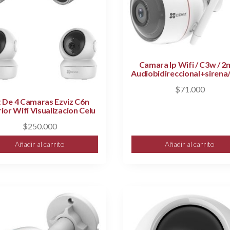
Camara Ip Wifi / C3w / 2
Audiobidireccional+sirena/
$
71.000
t De 4 Camaras Ezviz C6n
rior Wifi Visualizacion Celu
$
250.000
Añadir al carrito
Añadir al carrito