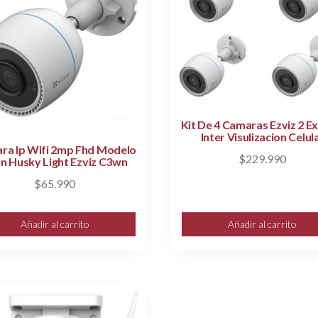
Kit De 4 Camaras Ezviz 2 Ex
Inter Visulizacion Celul
ra Ip Wifi 2mp Fhd Modelo
$
229.990
n Husky Light Ezviz C3wn
$
65.990
Añadir al carrito
Añadir al carrito