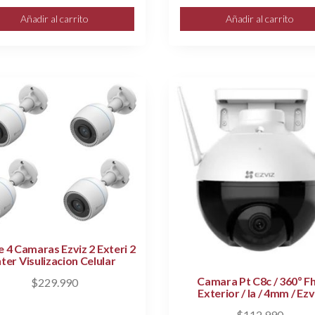
Añadir al carrito
Añadir al carrito
e 4 Camaras Ezviz 2 Exteri 2
nter Visulizacion Celular
Camara Pt C8c / 360º F
$
229.990
Exterior / Ia / 4mm / Ezv
$
112.990