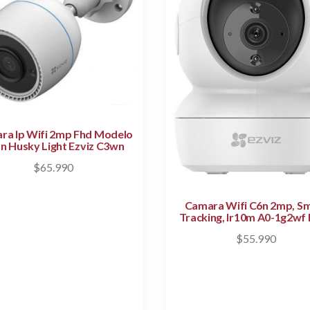
ra Ip Wifi 2mp Fhd Modelo
n Husky Light Ezviz C3wn
$
65.990
Camara Wifi C6n 2mp, S
Tracking, Ir10m A0-1g2wf 
$
55.990