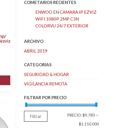
COMETARIOS RECIENTES
ENWOO
EN
CAMARA IP EZVIZ
WIFI 1080P 2MP C3N
COLORVU 24/7 EXTERIOR
mp/
ezviz
ARCHIVO
ABRIL 2019
CATEGORIAS
SEGURIDAD & HOGAR
VIGILANCIA REMOTA
FILTRAR POR PRECIO
PRECIO
PRECIO
PRECIO:
$9.780
—
Filtrar
MÍNIMO
MÁXIMO
$1.150.000