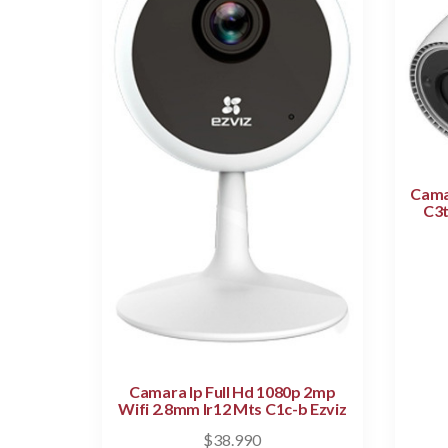
Cama
C3t
Camara Ip Full Hd 1080p 2mp
Wifi 2.8mm Ir12 Mts C1c-b Ezviz
$
38.990