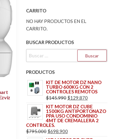
CARRITO
NO HAY PRODUCTOS EN EL
CARRITO.
BUSCAR PRODUCTOS
BUSCAR:
PRODUCTOS
KIT DE MOTOR DZ NANO
TURBO 600KG CON 2
CONTROLES REMOTOS
mart
Ezviz
EL
EL
$
145.990
$
129.870
PRECIO
PRECIO
KIT MOTOR DZ CUBE
1500KG ANTIPORTONAZO
ORIGINAL
ACTUAL
PPA USO CONDOMINIO
ERA:
ES:
4MT DE CREMALLERA 2
CONTROLES.
$145.990.
$129.870.
EL
EL
$
795.000
$
698.900
PRECIO
PRECIO