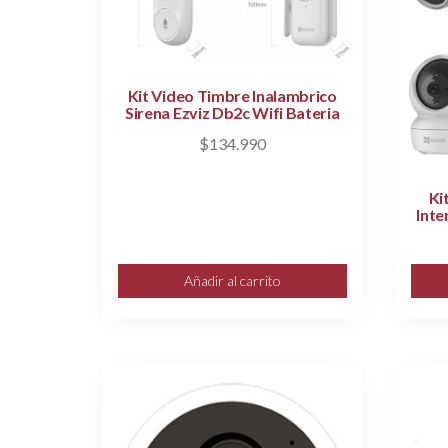
Kit Video Timbre Inalambrico
Sirena Ezviz Db2c Wifi Bateria
$
134.990
Ki
Inte
Añadir al carrito