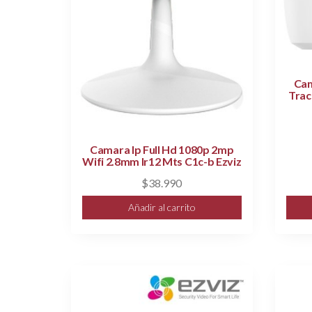
Cam
Trac
Camara Ip Full Hd 1080p 2mp
Wifi 2.8mm Ir12 Mts C1c-b Ezviz
$
38.990
Añadir al carrito