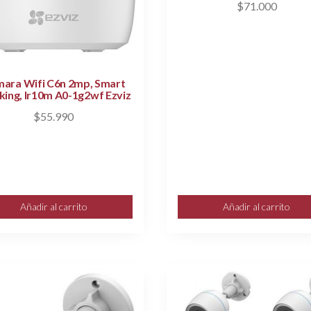
$
71.000
ara Wifi C6n 2mp, Smart
king, Ir10m A0-1g2wf Ezviz
$
55.990
Añadir al carrito
Añadir al carrito