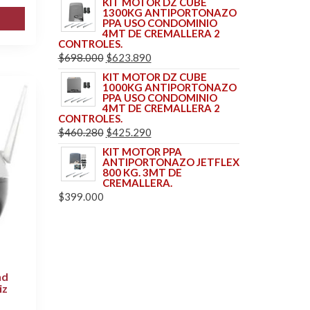
KIT MOTOR DZ CUBE
1300KG ANTIPORTONAZO
ORIGINAL
ACTUAL
PPA USO CONDOMINIO
ERA:
ES:
4MT DE CREMALLERA 2
CONTROLES.
$795.000.
$698.900.
EL
EL
$
698.000
$
623.890
PRECIO
PRECIO
KIT MOTOR DZ CUBE
1000KG ANTIPORTONAZO
ORIGINAL
ACTUAL
PPA USO CONDOMINIO
ERA:
ES:
4MT DE CREMALLERA 2
CONTROLES.
$698.000.
$623.890.
EL
EL
$
460.280
$
425.290
PRECIO
PRECIO
KIT MOTOR PPA
ANTIPORTONAZO JETFLEX
ORIGINAL
ACTUAL
800 KG. 3MT DE
ERA:
ES:
CREMALLERA.
$
399.000
$460.280.
$425.290.
hd
iz