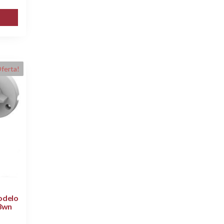
ferta!
odelo
C3wn