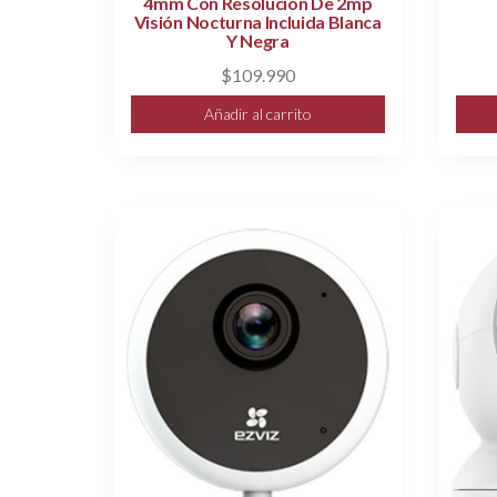
4mm Con Resolución De 2mp
Visión Nocturna Incluida Blanca
Y Negra
$
109.990
Añadir al carrito