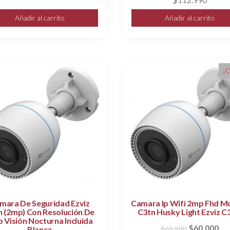
Añadir al carrito
Añadir al carrito
¡O
mara De Seguridad Ezviz
Camara Ip Wifi 2mp Fhd M
n (2mp) Con Resolución De
C3tn Husky Light Ezviz 
 Visión Nocturna Incluida
El
El
$
60.000
$
65.990
Blanca