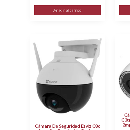
Añadir al carrito
Cá
C3t
2mp
Cámara De Seguridad Ezviz C8c