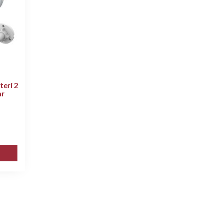
teri 2
ar